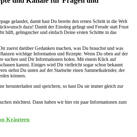
epte und Kanäle für Fragen und
ge gelandet, damit hast Du bereits den ersten Schritt in die Welt
ckwunsch dazu! Damit der Einstieg gelingt und Freude statt Frust
r hilft, gelingsicher und einfach Deine ersten Schritte in das
 Dir zuerst darüber Gedanken machen, was Du brauchst und was
pflanzen wichtige Information und Rezepte. Wenn Du oben auf der
nze suchen und Dir Informationen holen. Mit einem Klick auf
schauen kannst. Einiges wird Dir vielleicht sogar schon bekannt
ren siehst Du unten auf der Startseite einen Sammelkalender, der
erden können.
rne herunterladen und speichern, so hast Du sie immer gleich zur
suchen möchtest. Dann haben wir hier ein paar Informationen zum
on Kräutern