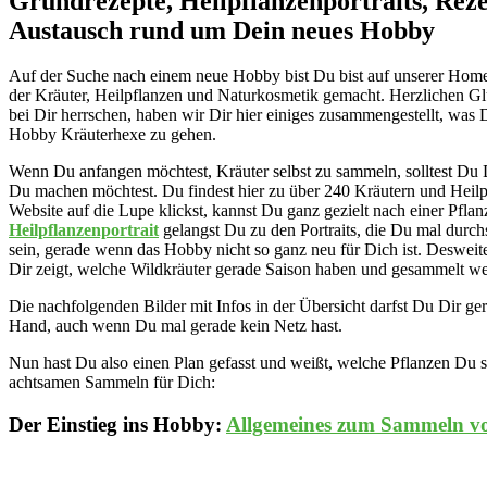
Grundrezepte, Heilpflanzenportraits, Rez
Austausch rund um Dein neues Hobby
Auf der Suche nach einem neue Hobby bist Du bist auf unserer Homepa
der Kräuter, Heilpflanzen und Naturkosmetik gemacht. Herzlichen Glü
bei Dir herrschen, haben wir Dir hier einiges zusammengestellt, was Di
Hobby Kräuterhexe zu gehen.
Wenn Du anfangen möchtest, Kräuter selbst zu sammeln, solltest Du
Du machen möchtest. Du findest hier zu über 240 Kräutern und Heil
Website auf die Lupe klickst, kannst Du ganz gezielt nach einer Pfla
Heilpflanzenportrait
gelangst Du zu den Portraits, die Du mal durch
sein, gerade wenn das Hobby nicht so ganz neu für Dich ist. Desweite
Dir zeigt, welche Wildkräuter gerade Saison haben und gesammelt w
Die nachfolgenden Bilder mit Infos in der Übersicht darfst Du Dir ge
Hand, auch wenn Du mal gerade kein Netz hast.
Nun hast Du also einen Plan gefasst und weißt, welche Pflanzen Du 
achtsamen Sammeln für Dich:
Der Einstieg ins Hobby:
Allgemeines zum Sammeln v