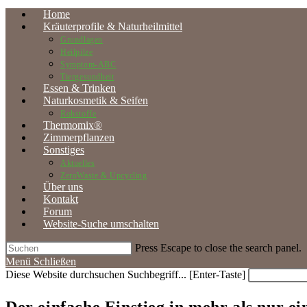
Home
Kräuterprofile & Naturheilmittel
Grundlagen
Heilpilze
Symptom-ABC
Tiergesundheit
Essen & Trinken
Naturkosmetik & Seifen
Rohstoffe
Thermomix®
Zimmerpflanzen
Sonstiges
Aktuelles
ZeroWaste & Upcycling
Über uns
Kontakt
Forum
Website-Suche umschalten
Press Escape to close the search panel.
Menü
Schließen
Diese Website durchsuchen
Suchbegriff... [Enter-Taste]
Der einfache Einstieg in mehr als nur e