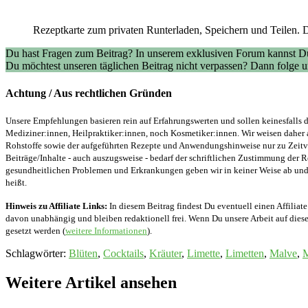
Rezeptkarte zum privaten Runterladen, Speichern und Teilen. D
Du hast Fragen zum Beitrag? In unserem exklusiven Forum kannst Du
Du möchtest unseren täglichen Beitrag nicht verpassen? Dann folge
Achtung / Aus rechtlichen Gründen
Unsere Empfehlungen basieren rein auf Erfahrungswerten und sollen keinesfalls d
Mediziner:innen, Heilpraktiker:innen, noch Kosmetiker:innen. Wir weisen daher 
Rohstoffe sowie der aufgeführten Rezepte und Anwendungshinweise nur zu Zeitver
Beiträge/Inhalte - auch auszugsweise - bedarf der schriftlichen Zustimmung der
gesundheitlichen Problemen und Erkrankungen geben wir in keiner Weise ab und v
heißt.
Hinweis zu Affiliate Links:
In diesem Beitrag findest Du eventuell einen Affiliate
davon unabhängig und bleiben redaktionell frei. Wenn Du unsere Arbeit auf diese 
gesetzt werden (
weitere Informationen
).
Schlagwörter
:
Blüten
,
Cocktails
,
Kräuter
,
Limette
,
Limetten
,
Malve
,
M
Weitere Artikel ansehen