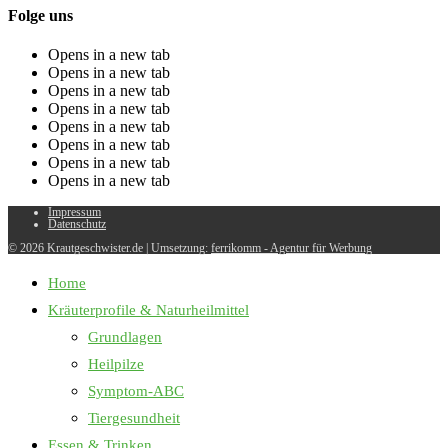
Folge uns
Opens in a new tab
Opens in a new tab
Opens in a new tab
Opens in a new tab
Opens in a new tab
Opens in a new tab
Opens in a new tab
Opens in a new tab
Impressum
Datenschutz
© 2026 Krautgeschwister.de
|
Umsetzung:
ferrikomm - Agentur für Werbung
Home
Kräuterprofile & Naturheilmittel
Grundlagen
Heilpilze
Symptom-ABC
Tiergesundheit
Essen & Trinken