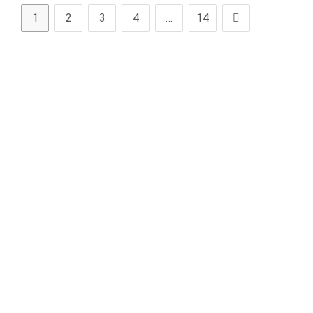
1
2
3
4
…
14
Zur nächsten Sei