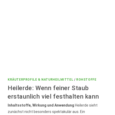
Hautöl
mit
spannender
Herkunft
KRÄUTERPROFILE & NATURHEILMITTEL
/
ROHSTOFFE
Heilerde: Wenn feiner Staub
erstaunlich viel festhalten kann
Inhaltsstoffe, Wirkung und Anwendung
Heilerde sieht
zunächst nicht besonders spektakulär aus. Ein