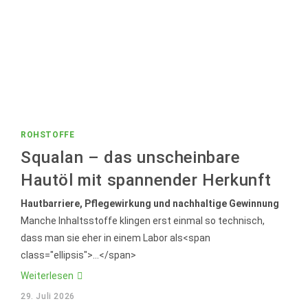
ROHSTOFFE
Squalan – das unscheinbare
Hautöl mit spannender Herkunft
Hautbarriere, Pflegewirkung und nachhaltige Gewinnung
Manche Inhaltsstoffe klingen erst einmal so technisch,
dass man sie eher in einem Labor als<span
class="ellipsis">...</span>
Squalan
Weiterlesen
–
das
29. Juli 2026
unscheinbare