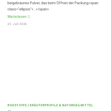
beigebraunes Pulver, das beim Öffnen der Packung<span
class="ellipsis">...</span>
Heilerde:
Weiterlesen
Wenn
feiner
23. Juli 2026
Staub
erstaunlich
viel
festhalten
kann
ROHSTOFFE
/
KRÄUTERPROFILE & NATURHEILMITTEL