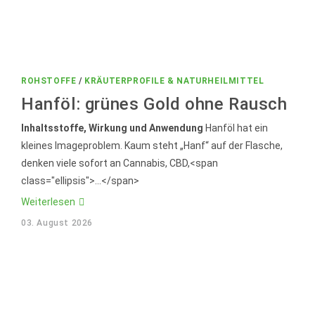
ROHSTOFFE
/
KRÄUTERPROFILE & NATURHEILMITTEL
Hanföl: grünes Gold ohne Rausch
Inhaltsstoffe, Wirkung und Anwendung
Hanföl hat ein
kleines Imageproblem. Kaum steht „Hanf“ auf der Flasche,
denken viele sofort an Cannabis, CBD,<span
class="ellipsis">...</span>
Hanföl:
Weiterlesen
grünes
Gold
03. August 2026
ohne
Rausch