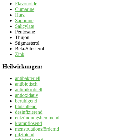
Flavonoide
Cumarine
Harz
Saponine
Salicylate
Pentosane
Thujon
Stigmasterol
Beta-Sitosterol
Zink
Heilwirkungen:
antibakteriell
antibiotisch
antimikrobiell
antioxidativ
beruhigend
blutstillend
desinfizierend
entzündungshemmend
krampflösend
menstruationsfördernd
pilztötend