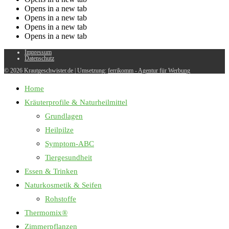
Opens in a new tab
Opens in a new tab
Opens in a new tab
Opens in a new tab
Impressum
Datenschutz
© 2026 Krautgeschwister.de
|
Umsetzung:
ferrikomm - Agentur für Werbung
Home
Kräuterprofile & Naturheilmittel
Grundlagen
Heilpilze
Symptom-ABC
Tiergesundheit
Essen & Trinken
Naturkosmetik & Seifen
Rohstoffe
Thermomix®
Zimmerpflanzen