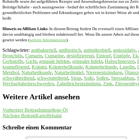
Rohstoffe sowie der aufgeführten Rezepte und Anwendungshinweise nur zu Zeitver
Beiträge/Inhalte - auch auszugsweise - bedarf der schriftlichen Zustimmung der
gesundheitlichen Problemen und Erkrankungen geben wir in keiner Weise ab und v
heißt.
Hinweis zu Affiliate Links:
In diesem Beitrag findest Du eventuell einen Affiliate
davon unabhängig und bleiben redaktionell frei. Wenn Du unsere Arbeit auf diese 
gesetzt werden (
weitere Informationen
).
Schlagwörter
:
antibakteriell
,
antibiotisch
,
antimikrobiell
,
antioxidativ
,
Bronchitis
,
Cumarin
,
Cumarine
,
desinfizierend
,
Eintopf
,
Eintöpfe
,
Ek
Gerbstoffe
,
Gicht
,
grippale Infekte
,
grippaler Infekt
,
Halsschmerzen
,
krampflösend
,
Kräuter
,
Kräuterheilkunde
,
Kräuterheilunde
,
Lanolin
,
Menthol
,
Naturheilkunde
,
Naturheilmittel
,
Nierenentzündung
,
Ölausz
schweißtreibend
,
schweistreibend
,
Sirup
,
Soße
,
Soßen
,
Stressabbau
,
Wechseljahrsbeschwerden
,
Zahnfleichentzündung
,
Zink
,
Zitronenthy
Weitere Artikel ansehen
Vorheriger Beitrag
Intimpflege-Öl
Nächster Beitrag
Kartoffelsalat
Schreibe einen Kommentar