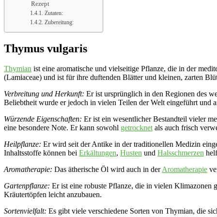
Rezept
Zutaten:
Zubereitung:
Thymus vulgaris
Thymian
ist eine aromatische und vielseitige Pflanze, die in der medi
(Lamiaceae) und ist für ihre duftenden Blätter und kleinen, zarten Blü
Verbreitung und Herkunft:
Er ist ursprünglich in den Regionen des we
Beliebtheit wurde er jedoch in vielen Teilen der Welt eingeführt und 
Würzende Eigenschaften:
Er ist ein wesentlicher Bestandteil vieler m
eine besondere Note. Er kann sowohl
getrocknet
als auch frisch verw
Heilpflanze:
Er wird seit der Antike in der traditionellen Medizin eing
Inhaltsstoffe können bei
Erkältungen
,
Husten
und
Halsschmerzen
helf
Aromatherapie:
Das ätherische Öl wird auch in der
Aromatherapie
ve
Gartenpflanze:
Er ist eine robuste Pflanze, die in vielen Klimazonen
Kräutertöpfen leicht anzubauen.
Sortenvielfalt:
Es gibt viele verschiedene Sorten von Thymian, die si