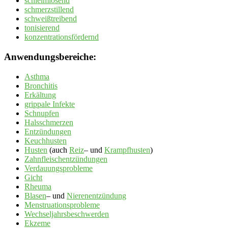
schleimlösend
schmerzstillend
schweißtreibend
tonisierend
konzentrationsfördernd
Anwendungsbereiche:
Asthma
Bronchitis
Erkältung
grippale Infekte
Schnupfen
Halsschmerzen
Entzündungen
Keuchhusten
Husten
(auch
Reiz
– und
Krampfhusten
)
Zahnfleischentzündungen
Verdauungsprobleme
Gicht
Rheuma
Blasen
– und
Nierenentzündung
Menstruationsprobleme
Wechseljahrsbeschwerden
Ekzeme