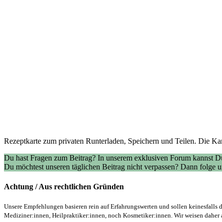
Rezeptkarte zum privaten Runterladen, Speichern und Teilen. Die Kar
Du hast Fragen zum Beitrag? In unserem exklusiven Forum kannst Du
Du möchtest unseren täglichen Beitrag nicht verpassen? Dann folge
Achtung / Aus rechtlichen Gründen
Unsere Empfehlungen basieren rein auf Erfahrungswerten und sollen keinesfalls d
Mediziner:innen, Heilpraktiker:innen, noch Kosmetiker:innen. Wir weisen daher 