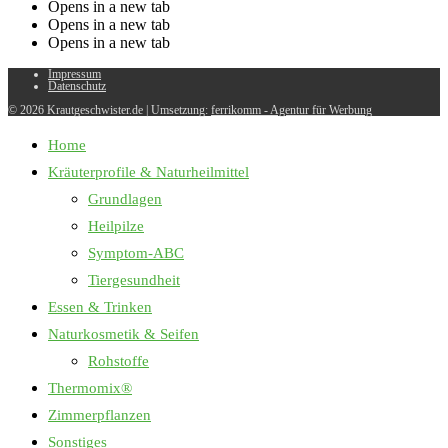
Opens in a new tab
Opens in a new tab
Opens in a new tab
Impressum
Datenschutz
© 2026 Krautgeschwister.de
|
Umsetzung:
ferrikomm - Agentur für Werbung
Home
Kräuterprofile & Naturheilmittel
Grundlagen
Heilpilze
Symptom-ABC
Tiergesundheit
Essen & Trinken
Naturkosmetik & Seifen
Rohstoffe
Thermomix®
Zimmerpflanzen
Sonstiges