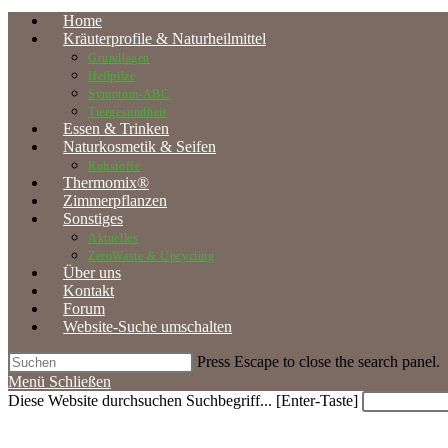
Home
Kräuterprofile & Naturheilmittel
Grundlagen
Heilpilze
Symptom-ABC
Tiergesundheit
Essen & Trinken
Naturkosmetik & Seifen
Rohstoffe
Thermomix®
Zimmerpflanzen
Sonstiges
Aktuelles
ZeroWaste & Upcycling
Über uns
Kontakt
Forum
Website-Suche umschalten
Press Escape to close the search panel.
Menü
Schließen
Diese Website durchsuchen
Suchbegriff... [Enter-Taste]