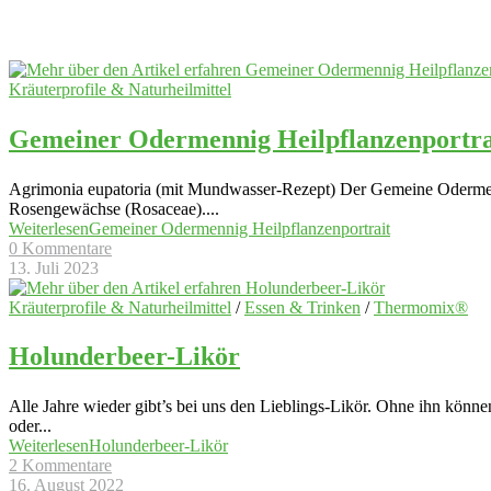
Kräuterprofile & Naturheilmittel
Gemeiner Odermennig Heilpflanzenportra
Agrimonia eupatoria (mit Mundwasser-Rezept) Der Gemeine Odermenni
Rosengewächse (Rosaceae).
...
Weiterlesen
Gemeiner Odermennig Heilpflanzenportrait
0 Kommentare
13. Juli 2023
Kräuterprofile & Naturheilmittel
/
Essen & Trinken
/
Thermomix®
Holunderbeer-Likör
Alle Jahre wieder gibt’s bei uns den Lieblings-Likör. Ohne ihn können 
oder
...
Weiterlesen
Holunderbeer-Likör
2 Kommentare
16. August 2022