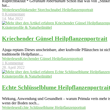
Ruprechtskraut *
Geranium robertianum
Schon mal was von „Stinken
hat
...
Weiterlesen
Stinkender Storchschnabel Heilpflanzenportrait
0 Kommentare
14. Mai 2022
Kräuterprofile & Naturheilmittel
Kriechender Günsel Heilpflanzenportrait
Ajuga reptans Dieses unscheinbare, aber kraftvolle Pflänzchen ist n
traditionelle Heilpflanze.
...
Weiterlesen
Kriechender Günsel Heilpflanzenportrait
1 Kommentar
28. April 2022
Kräuterprofile & Naturheilmittel
Echte Schlüsselblume Heilpflanzenportrai
Wirkung, Anwendung und Gesundheit – warum Primula veris mehr ist 
wenn der Boden noch
...
Weiterlesen
Echte Schlüsselblume Heilpflanzenportrait