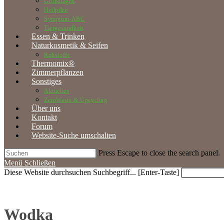
Grundlagen
Heilpilze
Symptom-ABC
Tiergesundheit
Essen & Trinken
Naturkosmetik & Seifen
Rohstoffe
Thermomix®
Zimmerpflanzen
Sonstiges
Aktuelles
ZeroWaste & Upcycling
Über uns
Kontakt
Forum
Website-Suche umschalten
Press Escape to close the search panel.
Menü
Schließen
Diese Website durchsuchen
Suchbegriff... [Enter-Taste]
Wodka