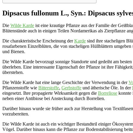
Dipsacus fullonum L., Syn.: Dipsacus sylves
Die
Wilde Karde
ist eine krautige Pflanze aus der Familie der Geißbl
Blütenstände auch in einigen Teilen Nordamerikas als Zierpflanze ang
Die charakteristische Erscheinung der
Karde
sind ihre stacheligen Bl
rosafarbenen Einzelblüten, die von stacheligen Hüllblättern umgeben 
und Bienen.
Die Wilde Karde bevorzugt sonnige Standorte und gedeiht am besten 
überleben. Eine interessante Eigenschaft der Pflanze ist ihre Fähigke
überstehen.
Die Wilde Karde hat eine lange Geschichte der Verwendung in der
Vo
Pflanzenstoffe wie
Bitterstoffe
,
Gerbstoffe
und ätherische Öle. In der
eingesetzt. Ihre propagierte Wirksamkeit gegen die
Borreliose
konnte i
neben einer Antibiose bei Ansteckung durch Borrelien.
Darüber hinaus wurde sie früher auch zur Herstellung von Textilfas
vorzubereiten.
Die Wilde Karde ist auch ein wichtiger Bestandteil einiger Ökosysteme
Vögel. Darüber hinaus kann die Pflanze zur Bodenstabilisierung beit