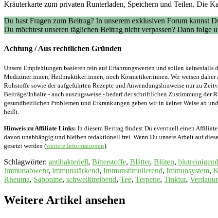
Kräuterkarte zum privaten Runterladen, Speichern und Teilen. Die Ka
Du hast Fragen zum Beitrag? In unserem exklusiven Forum kannst Du
Du möchtest unseren täglichen Beitrag nicht verpassen? Dann folge
Achtung / Aus rechtlichen Gründen
Unsere Empfehlungen basieren rein auf Erfahrungswerten und sollen keinesfalls d
Mediziner:innen, Heilpraktiker:innen, noch Kosmetiker:innen. Wir weisen daher 
Rohstoffe sowie der aufgeführten Rezepte und Anwendungshinweise nur zu Zeitver
Beiträge/Inhalte - auch auszugsweise - bedarf der schriftlichen Zustimmung der
gesundheitlichen Problemen und Erkrankungen geben wir in keiner Weise ab und v
heißt.
Hinweis zu Affiliate Links:
In diesem Beitrag findest Du eventuell einen Affiliate
davon unabhängig und bleiben redaktionell frei. Wenn Du unsere Arbeit auf diese 
gesetzt werden (
weitere Informationen
).
Schlagwörter
:
antibakteriell
,
Bitterstoffe
,
Blätter
,
Blüten
,
blutreinigen
Immunabwehr
,
immunstärkend
,
Immunstimulierend
,
Immunsystem
,
K
Rheuma
,
Saponine
,
schweißtreibend
,
Tee
,
Terpene
,
Tinktur
,
Verdauun
Weitere Artikel ansehen