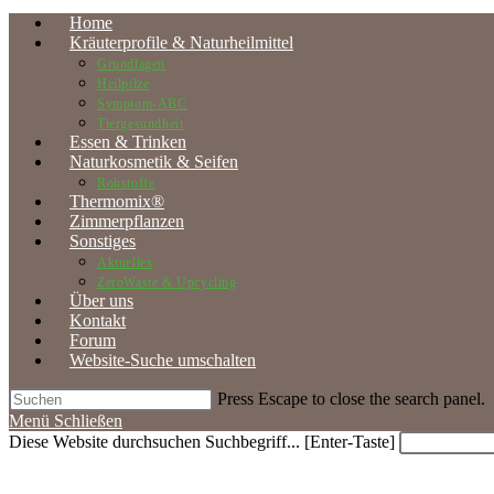
Home
Kräuterprofile & Naturheilmittel
Grundlagen
Heilpilze
Symptom-ABC
Tiergesundheit
Essen & Trinken
Naturkosmetik & Seifen
Rohstoffe
Thermomix®
Zimmerpflanzen
Sonstiges
Aktuelles
ZeroWaste & Upcycling
Über uns
Kontakt
Forum
Website-Suche umschalten
Press Escape to close the search panel.
Menü
Schließen
Diese Website durchsuchen
Suchbegriff... [Enter-Taste]