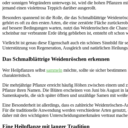
oder sonnigen Wegrändern unterwegs ist, wird die hohen Pflanzen mi
jemand einen violettrosa Teppich darüber ausgerollt.
Besonders spannend ist die Rolle, die das Schmalblättrige Weidenrös
gehört es oft zu den ersten Arten, die eine zerstörte Fläche zurück
auf bessere Bedingungen warten, nutzt das Weidenröschen die Chanc
scheinbar nur verbrannte Erde übrig geblieben ist, entsteht oft scho
Vielleicht ist genau diese Eigenschaft auch ein schönes Sinnbild für s
Unterstützung von Regeneration, Ausgleich und natürlichen Heilungs
Das Schmalblättrige Weidenröschen erkennen
Wer Heilpflanzen selbst
sammeln
möchte, sollte sie sicher bestimmen
charakteristisch.
Die mehrjährige Pflanze erreicht häufig Höhen zwischen einem und zw
Pflanze ihren Namen. Die Blüten erscheinen von Juni bis August in l
Samenkapseln, die sich später öffnen und unzählige Samen mit weißen
Eine Besonderheit ist allerdings, dass es zahlreiche Weidenröschen-
Für die traditionelle Anwendung werden verschiedene Arten genutzt, d
daher mit den wichtigsten Unterscheidungsmerkmalen vertraut mache
Eine Heilpflanze mit langer Tradition