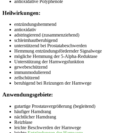
antioxidative Polyphenole
Heilwirkungen:
entzündungshemmend
antioxidativ
adstringierend (zusammenziehend)
schleimhautberuhigend
unterstützend bei Prostatabeschwerden
Hemmung entzündungsfördernder Signalwege
mögliche Hemmung der 5-Alpha-Reduktase
Unterstützung der Harnwegsfunktion
gewebeschützend
immunmodulierend
zellschützend
beruhigend bei Reizungen der Harnwege
Anwendungsgebiete:
gutartige Prostatavergrößerung (begleitend)
häufiger Harndrang
nächtlicher Harndrang
Reizblase
leichte Beschwerden der Harnwege
leichte
Entzündungen der Harnwege