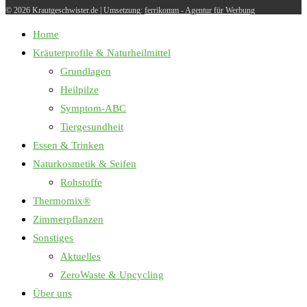
© 2026 Krautgeschwister.de
|
Umsetzung:
ferrikomm - Agentur für Werbung
Home
Kräuterprofile & Naturheilmittel
Grundlagen
Heilpilze
Symptom-ABC
Tiergesundheit
Essen & Trinken
Naturkosmetik & Seifen
Rohstoffe
Thermomix®
Zimmerpflanzen
Sonstiges
Aktuelles
ZeroWaste & Upcycling
Über uns