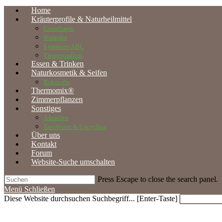
Home
Kräuterprofile & Naturheilmittel
Grundlagen
Heilpilze
Symptom-ABC
Tiergesundheit
Essen & Trinken
Naturkosmetik & Seifen
Rohstoffe
Thermomix®
Zimmerpflanzen
Sonstiges
Aktuelles
ZeroWaste & Upcycling
Über uns
Kontakt
Forum
Website-Suche umschalten
Press Escape to close the search panel.
Menü
Schließen
Diese Website durchsuchen
Suchbegriff... [Enter-Taste]