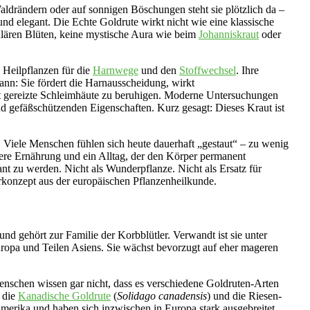
aldrändern oder auf sonnigen Böschungen steht sie plötzlich da –
nd elegant. Die Echte Goldrute wirkt nicht wie eine klassische
ulären Blüten, keine mystische Aura wie beim
Johanniskraut
oder
 Heilpflanzen für die
Harnwege
und den
Stoffwechsel
. Ihre
kann: Sie fördert die Harnausscheidung, wirkt
nt gereizte Schleimhäute zu beruhigen. Moderne Untersuchungen
nd gefäßschützenden Eigenschaften. Kurz gesagt: Dieses Kraut ist
t. Viele Menschen fühlen sich heute dauerhaft „gestaut“ – zu wenig
were Ernährung und ein Alltag, der den Körper permanent
sant zu werden. Nicht als Wunderpflanze. Nicht als Ersatz für
rkonzept aus der europäischen Pflanzenheilkunde.
und gehört zur Familie der Korbblütler. Verwandt ist sie unter
Europa und Teilen Asiens. Sie wächst bevorzugt auf eher mageren
Menschen wissen gar nicht, dass es verschiedene Goldruten-Arten
e die
Kanadische Goldrute
(
Solidago canadensis
) und die Riesen-
merika und haben sich inzwischen in Europa stark ausgebreitet.