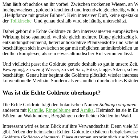
Man läuft oft achtlos an ihr vorbei. Zwischen trockenen Wiesen, an W
hochgewachsen, goldgelb leuchtend und irgendwie gleichzeitig wild u
„Heilpflanze mit großer Bühne“. Kein intensiver Duft, keine spektak
der
Tollkirsche
. Und genau deshalb wird sie häufig unterschätzt.
Dabei gehört die Echte Goldrute zu den interessantesten europäischen
Wirkung ist so spannend, weil sie gleich mehrere Dinge gleichzeitig 
entzündungshemmend, liefert antioxidative Pflanzenstoffe und schei
beschäftigen sich inzwischen sogar mit möglichen antimikrobiellen u
deutlich komplexer, als sein etwas altmodischer Ruf vermuten lässt.
Und vielleicht passt die Goldrute gerade deshalb so gut in unsere Zei
Bewegung, zu wenig Wasser, zu viel Salz, Hitze, langes Sitzen, sch
beschäftigt. Genau hier beginnt die Goldrute plötzlich wieder interes
konventionelle Medizin. Sondern als erstaunlich durchdachtes Kräute
Was ist die Echte Goldrute überhaupt?
Die Echte Goldrute trägt den botanischen Namen
Solidago virgaurea
anderem mit
Kamille
,
Ringelblume
und
Arnika
. Heimisch ist sie in 
Böden, an Waldrändern, Berghängen oder lichten Stellen im Wald.
Interessant wird es beim Blick auf ihre Verwandtschaft. Denn viele 
gibt. Neben der heimischen Echten Goldrute existieren beispielsweis
Goldrute (
Solidago gigantea
). Diese stammen ursprünglich aus Norda