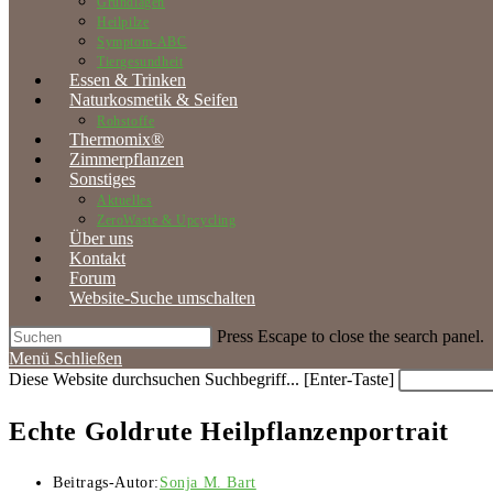
Grundlagen
Heilpilze
Symptom-ABC
Tiergesundheit
Essen & Trinken
Naturkosmetik & Seifen
Rohstoffe
Thermomix®
Zimmerpflanzen
Sonstiges
Aktuelles
ZeroWaste & Upcycling
Über uns
Kontakt
Forum
Website-Suche umschalten
Press Escape to close the search panel.
Menü
Schließen
Diese Website durchsuchen
Suchbegriff... [Enter-Taste]
Echte Goldrute Heilpflanzenportrait
Beitrags-Autor:
Sonja M. Bart