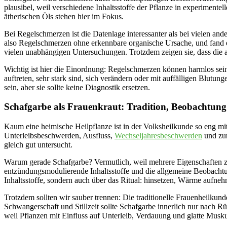
plausibel, weil verschiedene Inhaltsstoffe der Pflanze in experiment
ätherischen Öls stehen hier im Fokus.
Bei Regelschmerzen ist die Datenlage interessanter als bei vielen an
also Regelschmerzen ohne erkennbare organische Ursache, und fand ein
vielen unabhängigen Untersuchungen. Trotzdem zeigen sie, dass die al
Wichtig ist hier die Einordnung: Regelschmerzen können harmlos s
auftreten, sehr stark sind, sich verändern oder mit auffälligen Blutung
sein, aber sie sollte keine Diagnostik ersetzen.
Schafgarbe als Frauenkraut: Tradition, Beobachtun
Kaum eine heimische Heilpflanze ist in der Volksheilkunde so eng 
Unterleibsbeschwerden, Ausfluss,
Wechseljahresbeschwerden
und zur
gleich gut untersucht.
Warum gerade Schafgarbe? Vermutlich, weil mehrere Eigenschaft
entzündungsmodulierende Inhaltsstoffe und die allgemeine Beobachtu
Inhaltsstoffe, sondern auch über das Ritual: hinsetzen, Wärme aufnehm
Trotzdem sollten wir sauber trennen: Die traditionelle Frauenheilkun
Schwangerschaft und Stillzeit sollte Schafgarbe innerlich nur nach
weil Pflanzen mit Einfluss auf Unterleib, Verdauung und glatte Muskul