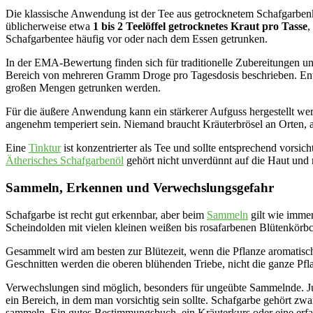
Die klassische Anwendung ist der Tee aus getrocknetem Schafgarbenk
üblicherweise etwa
1 bis 2 Teelöffel getrocknetes Kraut pro Tasse
,
Schafgarbentee häufig vor oder nach dem Essen getrunken.
In der EMA-Bewertung finden sich für traditionelle Zubereitungen 
Bereich von mehreren Gramm Droge pro Tagesdosis beschrieben. Entsc
großen Mengen getrunken werden.
Für die äußere Anwendung kann ein stärkerer Aufguss hergestellt wer
angenehm temperiert sein. Niemand braucht Kräuterbrösel an Orten, a
Eine
Tinktur
ist konzentrierter als Tee und sollte entsprechend vorsich
Ätherisches Schafgarbenöl
gehört nicht unverdünnt auf die Haut und
Sammeln, Erkennen und Verwechslungsgefahr
Schafgarbe ist recht gut erkennbar, aber beim
Sammeln
gilt wie immer
Scheindolden mit vielen kleinen weißen bis rosafarbenen Blütenkörbc
Gesammelt wird am besten zur Blütezeit, wenn die Pflanze aromatisch
Geschnitten werden die oberen blühenden Triebe, nicht die ganze Pf
Verwechslungen sind möglich, besonders für ungeübte Sammelnde. Jun
ein Bereich, in dem man vorsichtig sein sollte. Schafgarbe gehört zw
sammeln. Ein gutes Bestimmungsbuch, ein Kräuterkurs oder eine erfah