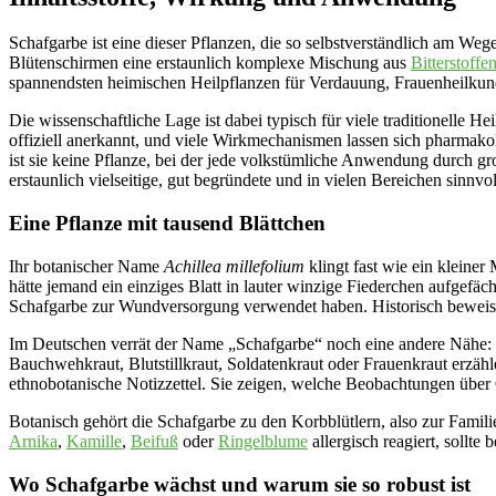
Schafgarbe ist eine dieser Pflanzen, die so selbstverständlich am Wege
Blütenschirmen eine erstaunlich komplexe Mischung aus
Bitterstoffe
spannendsten heimischen Heilpflanzen für Verdauung, Frauenheilkun
Die wissenschaftliche Lage ist dabei typisch für viele traditionelle H
offiziell anerkannt, und viele Wirkmechanismen lassen sich pharmakolo
ist sie keine Pflanze, bei der jede volkstümliche Anwendung durch gr
erstaunlich vielseitige, gut begründete und in vielen Bereichen sinnvol
Eine Pflanze mit tausend Blättchen
Ihr botanischer Name
Achillea millefolium
klingt fast wie ein kleiner
hätte jemand ein einziges Blatt in lauter winzige Fiederchen aufgefä
Schafgarbe zur Wundversorgung verwendet haben. Historisch beweisen lä
Im Deutschen verrät der Name „Schafgarbe“ noch eine andere Nähe: S
Bauchwehkraut, Blutstillkraut, Soldatenkraut oder Frauenkraut erzäh
ethnobotanische Notizzettel. Sie zeigen, welche Beobachtungen über
Botanisch gehört die Schafgarbe zu den Korbblütlern, also zur Familie
Arnika
,
Kamille
,
Beifuß
oder
Ringelblume
allergisch reagiert, sollte 
Wo Schafgarbe wächst und warum sie so robust ist