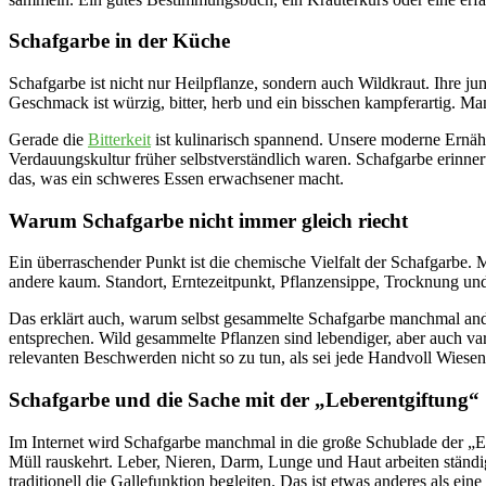
Schafgarbe in der Küche
Schafgarbe ist nicht nur Heilpflanze, sondern auch Wildkraut. Ihre j
Geschmack ist würzig, bitter, herb und ein bisschen kampferartig. Man
Gerade die
Bitterkeit
ist kulinarisch spannend. Unsere moderne Ernähru
Verdauungskultur früher selbstverständlich waren. Schafgarbe erinnert
das, was ein schweres Essen erwachsener macht.
Warum Schafgarbe nicht immer gleich riecht
Ein überraschender Punkt ist die chemische Vielfalt der Schafgarbe.
andere kaum. Standort, Erntezeitpunkt, Pflanzensippe, Trocknung u
Das erklärt auch, warum selbst gesammelte Schafgarbe manchmal an
entsprechen. Wild gesammelte Pflanzen sind lebendiger, aber auch vari
relevanten Beschwerden nicht so zu tun, als sei jede Handvoll Wiesenk
Schafgarbe und die Sache mit der „Leberentgiftung“
Im Internet wird Schafgarbe manchmal in die große Schublade der „Entg
Müll rauskehrt. Leber, Nieren, Darm, Lunge und Haut arbeiten ständ
traditionell die Gallefunktion begleiten. Das ist etwas anderes als 