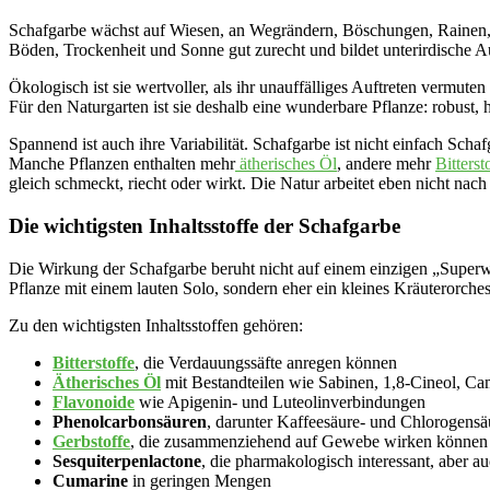
Schafgarbe wächst auf Wiesen, an Wegrändern, Böschungen, Rainen, t
Böden, Trockenheit und Sonne gut zurecht und bildet unterirdische Au
Ökologisch ist sie wertvoller, als ihr unauffälliges Auftreten vermut
Für den Naturgarten ist sie deshalb eine wunderbare Pflanze: robust,
Spannend ist auch ihre Variabilität. Schafgarbe ist nicht einfach Scha
Manche Pflanzen enthalten mehr
ätherisches Öl
, andere mehr
Bitterst
gleich schmeckt, riecht oder wirkt. Die Natur arbeitet eben nicht nach
Die wichtigsten Inhaltsstoffe der Schafgarbe
Die Wirkung der Schafgarbe beruht nicht auf einem einzigen „Superwi
Pflanze mit einem lauten Solo, sondern eher ein kleines Kräuterorches
Zu den wichtigsten Inhaltsstoffen gehören:
Bitterstoffe
, die Verdauungssäfte anregen können
Ätherisches Öl
mit Bestandteilen wie Sabinen, 1,8-Cineol, C
Flavonoide
wie Apigenin- und Luteolinverbindungen
Phenolcarbonsäuren
, darunter Kaffeesäure- und Chlorogensä
Gerbstoffe
, die zusammenziehend auf Gewebe wirken können
Sesquiterpenlactone
, die pharmakologisch interessant, aber au
Cumarine
in geringen Mengen