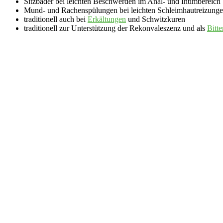
Sitzbäder bei leichten Beschwerden im Anal- und Intimbereich
Mund- und Rachenspülungen bei leichten Schleimhautreizung
traditionell auch bei
Erkältungen
und Schwitzkuren
traditionell zur Unterstützung der Rekonvaleszenz und als
Bitte