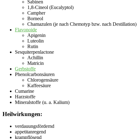
Sabinen
1,8-Cineol (Eucalyptol)
Campher
Borneol
Chamazulen (je nach Chemotyp bzw. nach Destillation)
Flavonoide
Apigenin
Luteolin
Rutin
Sesquiterpenlactone
Achillin
Matricin
Gerbstoffe
Phenolcarbonsäuren
Chlorogensäure
Kaffeesäure
Cumarine
Harzstoffe
Mineralstoffe (u. a. Kalium)
Heilwirkungen:
verdauungsfördernd
appetitanregend
krampflösend