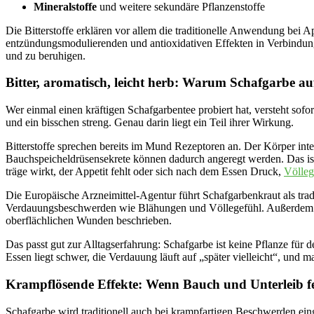
Mineralstoffe
und weitere sekundäre Pflanzenstoffe
Die Bitterstoffe erklären vor allem die traditionelle Anwendung bei
entzündungsmodulierenden und antioxidativen Effekten in Verbindun
und zu beruhigen.
Bitter, aromatisch, leicht herb: Warum Schafgarbe a
Wer einmal einen kräftigen Schafgarbentee probiert hat, versteht sofo
und ein bisschen streng. Genau darin liegt ein Teil ihrer Wirkung.
Bitterstoffe sprechen bereits im Mund Rezeptoren an. Der Körper inte
Bauchspeicheldrüsensekrete können dadurch angeregt werden. Das is
träge wirkt, der Appetit fehlt oder sich nach dem Essen Druck,
Völleg
Die Europäische Arzneimittel-Agentur führt Schafgarbenkraut als tradi
Verdauungsbeschwerden wie Blähungen und Völlegefühl. Außerdem 
oberflächlichen Wunden beschrieben.
Das passt gut zur Alltagserfahrung: Schafgarbe ist keine Pflanze für d
Essen liegt schwer, die Verdauung läuft auf „später vielleicht“, und
Krampflösende Effekte: Wenn Bauch und Unterleib fe
Schafgarbe wird traditionell auch bei krampfartigen Beschwerden ei