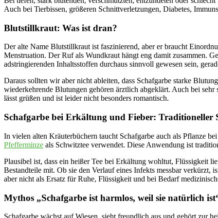
Bei tiefen, stark blutenden, verschmutzten, entzündeten oder schlech
Auch bei Tierbissen, größeren Schnittverletzungen, Diabetes, Immuns
Blutstillkraut: Was ist dran?
Der alte Name Blutstillkraut ist faszinierend, aber er braucht Einor
Menstruation. Der Ruf als Wundkraut hängt eng damit zusammen. Ger
adstringierenden Inhaltsstoffen durchaus sinnvoll gewesen sein, ge
Daraus sollten wir aber nicht ableiten, dass Schafgarbe starke Blutun
wiederkehrende Blutungen gehören ärztlich abgeklärt. Auch bei sehr 
lässt grüßen und ist leider nicht besonders romantisch.
Schafgarbe bei Erkältung und Fieber: Traditioneller 
In vielen alten Kräuterbüchern taucht Schafgarbe auch als Pflanze be
Pfefferminze
als Schwitztee verwendet. Diese Anwendung ist tradition
Plausibel ist, dass ein heißer Tee bei Erkältung wohltut, Flüssigkeit 
Bestandteile mit. Ob sie den Verlauf eines Infekts messbar verkürzt, 
aber nicht als Ersatz für Ruhe, Flüssigkeit und bei Bedarf medizinisc
Mythos „Schafgarbe ist harmlos, weil sie natürlich ist
Schafgarbe wächst auf Wiesen, sieht freundlich aus und gehört zur he