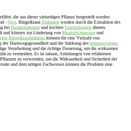
hrt, die aus dieser vielseitigen Pflanze hergestellt werden
nd –
Tees
. Bingelkraut-
Tinkturen
werden durch die Extraktion des
ng bei
Hautirritationen
und leichten
Entzündungen
dienen.
llt und können zur Linderung von
Muskelschmerzen
und
eten Bingelkrautblättern
, können für eine Vielzahl von
ung der Harnwegsgesundheit und die Stärkung des
Immunsystems
.
ltige Verarbeitung und die richtige Dosierung, um die wirksamen
zität zu vermeiden. Es ist ratsam, Anleitungen von erfahrenen
 Pflanzen zu verwenden, um die Wirksamkeit und Sicherheit der
rfreude und dem nötigen Fachwissen können die Produkte eine