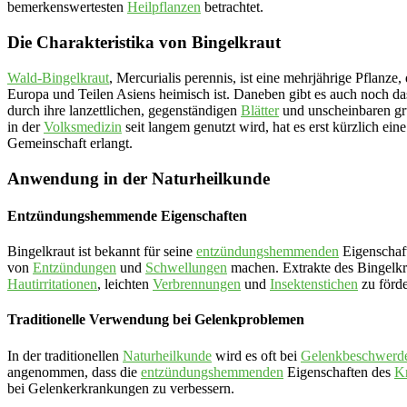
bemerkenswertesten
Heilpflanzen
betrachtet.
Die Charakteristika von Bingelkraut
Wald-Bingelkraut
, Mercurialis perennis, ist eine mehrjährige Pflanze
Europa und Teilen Asiens heimisch ist. Daneben gibt es auch noch d
durch ihre lanzettlichen, gegenständigen
Blätter
und unscheinbaren g
in der
Volksmedizin
seit langem genutzt wird, hat es erst kürzlich e
Gemeinschaft erlangt.
Anwendung in der Naturheilkunde
Entzündungshemmende Eigenschaften
Bingelkraut ist bekannt für seine
entzündungshemmenden
Eigenschaft
von
Entzündungen
und
Schwellungen
machen. Extrakte des Bingelk
Hautirritationen
, leichten
Verbrennungen
und
Insektenstichen
zu förde
Traditionelle Verwendung bei Gelenkproblemen
In der traditionellen
Naturheilkunde
wird es oft bei
Gelenkbeschwerd
angenommen, dass die
entzündungshemmenden
Eigenschaften des
Kr
bei Gelenkerkrankungen zu verbessern.