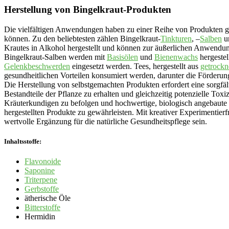
Herstellung von Bingelkraut-Produkten
Die vielfältigen Anwendungen haben zu einer Reihe von Produkten gefü
können. Zu den beliebtesten zählen Bingelkraut-
Tinkturen
, –
Salben
u
Krautes in Alkohol hergestellt und können zur äußerlichen Anwendu
Bingelkraut-Salben werden mit
Basisölen
und
Bienenwachs
hergeste
Gelenkbeschwerden
eingesetzt werden. Tees, hergestellt aus
getrockn
gesundheitlichen Vorteilen konsumiert werden, darunter die Förder
Die Herstellung von selbstgemachten Produkten erfordert eine sorgfä
Bestandteile der Pflanze zu erhalten und gleichzeitig potenzielle Toxi
Kräuterkundigen zu befolgen und hochwertige, biologisch angebaute
hergestellten Produkte zu gewährleisten. Mit kreativer Experimentie
wertvolle Ergänzung für die natürliche Gesundheitspflege sein.
Inhaltsstoffe:
Flavonoide
Saponine
Triterpene
Gerbstoffe
ätherische Öle
Bitterstoffe
Hermidin