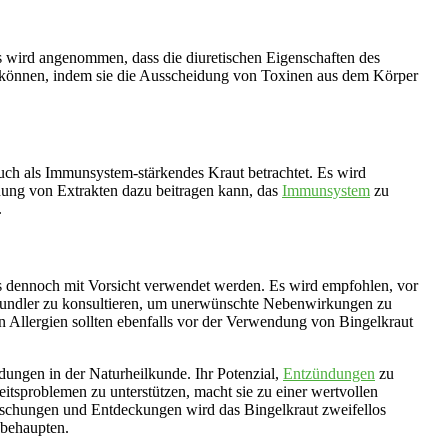
s wird angenommen, dass die diuretischen Eigenschaften des
können, indem sie die Ausscheidung von Toxinen aus dem Körper
uch als Immunsystem-stärkendes Kraut betrachtet. Es wird
ung von Extrakten dazu beitragen kann, das
Immunsystem
zu
.
e es dennoch mit Vorsicht verwendet werden. Es wird empfohlen, vor
lkundler zu konsultieren, um unerwünschte Nebenwirkungen zu
 Allergien sollten ebenfalls vor der Verwendung von Bingelkraut
dungen in der Naturheilkunde. Ihr Potenzial,
Entzündungen
zu
tsproblemen zu unterstützen, macht sie zu einer wertvollen
rschungen und Entdeckungen wird das Bingelkraut zweifellos
behaupten.