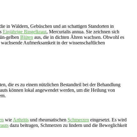
, die in Wäldern, Gebüschen und an schattigen Standorten in
as
Einjährige Bingelkraut
, Mercurialis annua. Sie zeichnen sich
rün-gelben
Blüten
aus, die in dichten Ähren wachsen. Obwohl es
ine wachsende Aufmerksamkeit in der wissenschaftlichen
en, die es zu einem nützlichen Bestandteil bei der Behandlung
rauts können lokal angewendet werden, um die Heilung von
rn.
en
wie
Arthritis
und rheumatischen
Schmerzen
eingesetzt. Es wird
auts
dazu beitragen, Schmerzen zu lindern und die Beweglichkeit