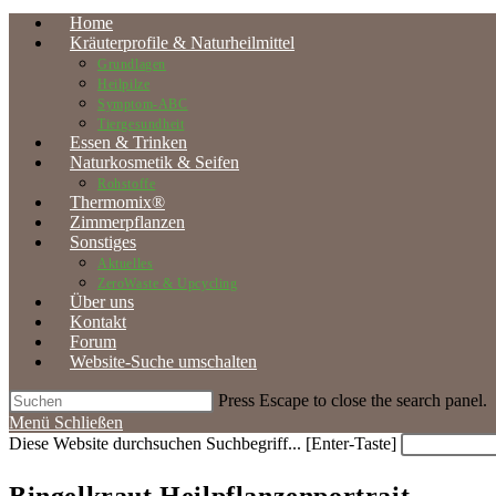
Home
Kräuterprofile & Naturheilmittel
Grundlagen
Heilpilze
Symptom-ABC
Tiergesundheit
Essen & Trinken
Naturkosmetik & Seifen
Rohstoffe
Thermomix®
Zimmerpflanzen
Sonstiges
Aktuelles
ZeroWaste & Upcycling
Über uns
Kontakt
Forum
Website-Suche umschalten
Press Escape to close the search panel.
Menü
Schließen
Diese Website durchsuchen
Suchbegriff... [Enter-Taste]
Bingelkraut Heilpflanzenportrait