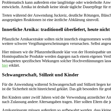
Problematisch kann außerdem eine langfristige oder wiederholte Anwe
entwickeln. Arnika ist deshalb keine ideale tägliche Dauerpflege fü
Treten während der Anwendung Juckreiz, deutliche Rötungen, Bläsch
ausgeprägten Reaktionen ist eine ärztliche Abklärung sinnvoll.
Innerliche Arnika: traditionell überliefert, heute nic
Pflanzliche Arnikaextrakte sollten nicht innerlich eingenommen werd
weitere schwere Vergiftungserscheinungen verursachen. Selbst angeset
Hier müssen wir die Pflanzenheilkunde klar von der Homöopathie unte
Homöopathische Produkte werden dagegen nach einem eigenen Verdünn
behaupteten spezifischen Wirkungen solcher Hochverdünnungen lass
hier
erklärt.
Schwangerschaft, Stillzeit und Kinder
Für die Anwendung während Schwangerschaft und Stillzeit liegen kein
ist die Sicherheit nicht hinreichend geklärt. Das gilt besonders für g
Bei Kindern unter zwölf Jahren wird die Verwendung arzneilicher Ar
nach Zulassung andere Altersangaben tragen. Hier sollten Eltern die 
Arnikapräparate müssen außerdem so aufbewahrt werden, dass kleine Ki