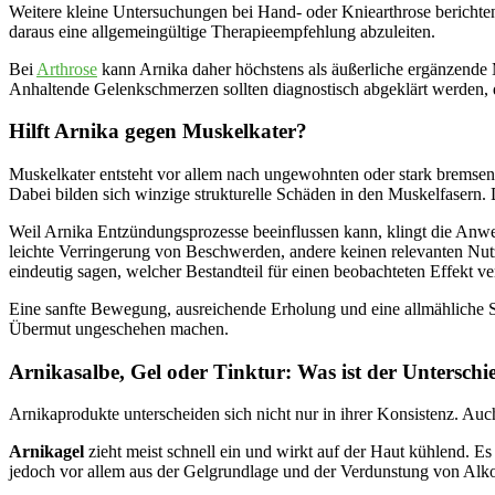
Weitere kleine Untersuchungen bei Hand- oder Kniearthrose berichte
daraus eine allgemeingültige Therapieempfehlung abzuleiten.
Bei
Arthrose
kann Arnika daher höchstens als äußerliche ergänzende 
Anhaltende Gelenkschmerzen sollten diagnostisch abgeklärt werden, de
Hilft Arnika gegen Muskelkater?
Muskelkater entsteht vor allem nach ungewohnten oder stark bremse
Dabei bilden sich winzige strukturelle Schäden in den Muskelfasern. 
Weil Arnika Entzündungsprozesse beeinflussen kann, klingt die Anwen
leichte Verringerung von Beschwerden, andere keinen relevanten Nut
eindeutig sagen, welcher Bestandteil für einen beobachteten Effekt ve
Eine sanfte Bewegung, ausreichende Erholung und eine allmähliche St
Übermut ungeschehen machen.
Arnikasalbe, Gel oder Tinktur: Was ist der Unterschi
Arnikaprodukte unterscheiden sich nicht nur in ihrer Konsistenz. Auc
Arnikagel
zieht meist schnell ein und wirkt auf der Haut kühlend. E
jedoch vor allem aus der Gelgrundlage und der Verdunstung von Alkoho