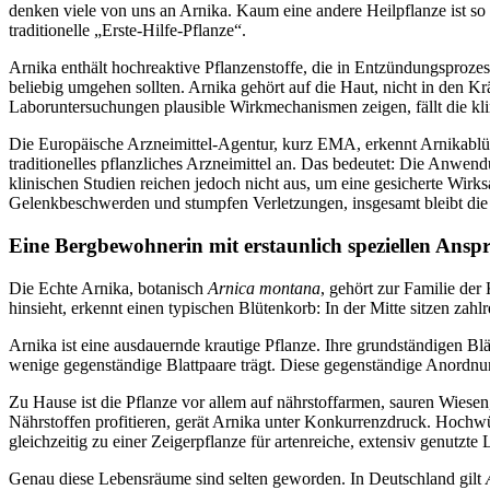
denken viele von uns an Arnika. Kaum eine andere Heilpflanze ist so
traditionelle „Erste-Hilfe-Pflanze“.
Arnika enthält hochreaktive Pflanzenstoffe, die in Entzündungsprozes
beliebig umgehen sollten. Arnika gehört auf die Haut, nicht in den K
Laboruntersuchungen plausible Wirkmechanismen zeigen, fällt die klin
Die Europäische Arzneimittel-Agentur, kurz EMA, erkennt Arnikablü
traditionelles pflanzliches Arzneimittel an. Das bedeutet: Die Anwen
klinischen Studien reichen jedoch nicht aus, um eine gesicherte Wirks
Gelenkbeschwerden und stumpfen Verletzungen, insgesamt bleibt die
Eine Bergbewohnerin mit erstaunlich speziellen Ansp
Die Echte Arnika, botanisch
Arnica montana
, gehört zur Familie der
hinsieht, erkennt einen typischen Blütenkorb: In der Mitte sitzen zah
Arnika ist eine ausdauernde krautige Pflanze. Ihre grundständigen Blä
wenige gegenständige Blattpaare trägt. Diese gegenständige Anordnun
Zu Hause ist die Pflanze vor allem auf nährstoffarmen, sauren Wies
Nährstoffen profitieren, gerät Arnika unter Konkurrenzdruck. Hochwü
gleichzeitig zu einer Zeigerpflanze für artenreiche, extensiv genutzte
Genau diese Lebensräume sind selten geworden. In Deutschland gilt