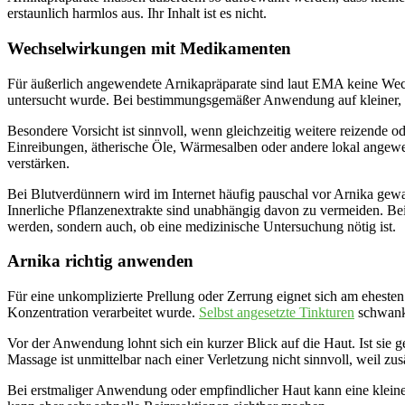
erstaunlich harmlos aus. Ihr Inhalt ist es nicht.
Wechselwirkungen mit Medikamenten
Für äußerlich angewendete Arnikapräparate sind laut EMA keine Wech
untersucht wurde. Bei bestimmungsgemäßer Anwendung auf kleiner, un
Besondere Vorsicht ist sinnvoll, wenn gleichzeitig weitere reizende o
Einreibungen, ätherische Öle, Wärmesalben oder andere lokal angewen
verstärken.
Bei Blutverdünnern wird im Internet häufig pauschal vor Arnika gewar
Innerliche Pflanzenextrakte sind unabhängig davon zu vermeiden. Be
werden, sondern auch, ob eine medizinische Untersuchung nötig ist.
Arnika richtig anwenden
Für eine unkomplizierte Prellung oder Zerrung eignet sich am ehesten
Konzentration verarbeitet wurde.
Selbst angesetzte Tinkturen
schwanke
Vor der Anwendung lohnt sich ein kurzer Blick auf die Haut. Ist sie 
Massage ist unmittelbar nach einer Verletzung nicht sinnvoll, weil z
Bei erstmaliger Anwendung oder empfindlicher Haut kann eine kleine Me