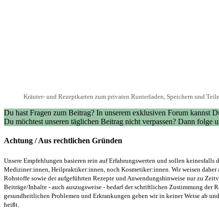
Kräuter- und Rezeptkarten zum privaten Runterladen, Speichern und Teile
Du hast Fragen zum Beitrag? In unserem exklusiven Forum kannst Du
Du möchtest unseren täglichen Beitrag nicht verpassen? Dann folge
Achtung / Aus rechtlichen Gründen
Unsere Empfehlungen basieren rein auf Erfahrungswerten und sollen keinesfalls d
Mediziner:innen, Heilpraktiker:innen, noch Kosmetiker:innen. Wir weisen daher 
Rohstoffe sowie der aufgeführten Rezepte und Anwendungshinweise nur zu Zeitver
Beiträge/Inhalte - auch auszugsweise - bedarf der schriftlichen Zustimmung der
gesundheitlichen Problemen und Erkrankungen geben wir in keiner Weise ab und v
heißt.