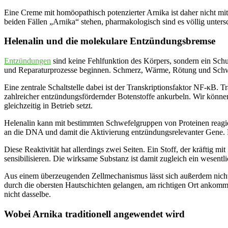
Eine Creme mit homöopathisch potenzierter Arnika ist daher nicht mi
beiden Fällen „Arnika“ stehen, pharmakologisch sind es völlig unters
Helenalin und die molekulare Entzündungsbremse
Entzündungen
sind keine Fehlfunktion des Körpers, sondern ein Sch
und Reparaturprozesse beginnen. Schmerz, Wärme, Rötung und Schwel
Eine zentrale Schaltstelle dabei ist der Transkriptionsfaktor NF-κB. 
zahlreicher entzündungsfördernder Botenstoffe ankurbeln. Wir können
gleichzeitig in Betrieb setzt.
Helenalin kann mit bestimmten Schwefelgruppen von Proteinen reagi
an die DNA und damit die Aktivierung entzündungsrelevanter Gene. 
Diese Reaktivität hat allerdings zwei Seiten. Ein Stoff, der kräftig 
sensibilisieren. Die wirksame Substanz ist damit zugleich ein wesent
Aus einem überzeugenden Zellmechanismus lässt sich außerdem nicht 
durch die obersten Hautschichten gelangen, am richtigen Ort ankomm
nicht dasselbe.
Wobei Arnika traditionell angewendet wird