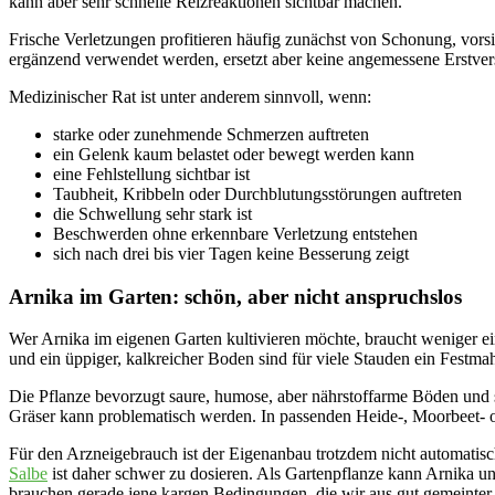
kann aber sehr schnelle Reizreaktionen sichtbar machen.
Frische Verletzungen profitieren häufig zunächst von Schonung, vorsi
ergänzend verwendet werden, ersetzt aber keine angemessene Erstve
Medizinischer Rat ist unter anderem sinnvoll, wenn:
starke oder zunehmende Schmerzen auftreten
ein Gelenk kaum belastet oder bewegt werden kann
eine Fehlstellung sichtbar ist
Taubheit, Kribbeln oder Durchblutungsstörungen auftreten
die Schwellung sehr stark ist
Beschwerden ohne erkennbare Verletzung entstehen
sich nach drei bis vier Tagen keine Besserung zeigt
Arnika im Garten: schön, aber nicht anspruchslos
Wer Arnika im eigenen Garten kultivieren möchte, braucht weniger 
und ein üppiger, kalkreicher Boden sind für viele Stauden ein Festma
Die Pflanze bevorzugt saure, humose, aber nährstoffarme Böden und s
Gräser kann problematisch werden. In passenden Heide-, Moorbeet- ode
Für den Arzneigebrauch ist der Eigenanbau trotzdem nicht automatisch 
Salbe
ist daher schwer zu dosieren. Als Gartenpflanze kann Arnika un
brauchen gerade jene kargen Bedingungen, die wir aus gut gemeinter 