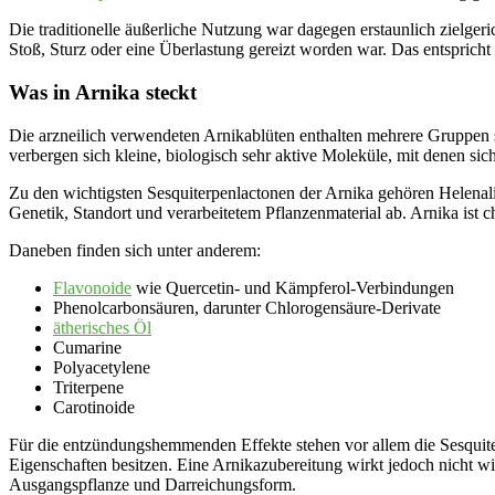
Die traditionelle äußerliche Nutzung war dagegen erstaunlich zielge
Stoß, Sturz oder eine Überlastung gereizt worden war. Das entsprich
Was in Arnika steckt
Die arzneilich verwendeten Arnikablüten enthalten mehrere Gruppen se
verbergen sich kleine, biologisch sehr aktive Moleküle, mit denen si
Zu den wichtigsten Sesquiterpenlactonen der Arnika gehören Helenal
Genetik, Standort und verarbeitetem Pflanzenmaterial ab. Arnika ist 
Daneben finden sich unter anderem:
Flavonoide
wie Quercetin- und Kämpferol-Verbindungen
Phenolcarbonsäuren, darunter Chlorogensäure-Derivate
ätherisches Öl
Cumarine
Polyacetylene
Triterpene
Carotinoide
Für die entzündungshemmenden Effekte stehen vor allem die Sesquit
Eigenschaften besitzen. Eine Arnikazubereitung wirkt jedoch nicht wie
Ausgangspflanze und Darreichungsform.