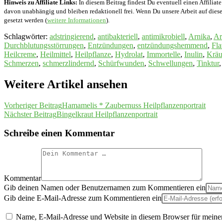
Hinweis zu Affiliate Links:
In diesem Beitrag findest Du eventuell einen Affiliate
davon unabhängig und bleiben redaktionell frei. Wenn Du unsere Arbeit auf diese 
gesetzt werden (
weitere Informationen
).
Schlagwörter
:
adstringierend
,
antibakteriell
,
antimikrobiell
,
Arnika
,
Ar
Durchblutungsstörrungen
,
Entzündungen
,
entzündungshemmend
,
Fl
Heilcreme
,
Heilmittel
,
Heilpflanze
,
Hydrolat
,
Immortelle
,
Inulin
,
Kräu
Schmerzen
,
schmerzlindernd
,
Schürfwunden
,
Schwellungen
,
Tinktur
,
Weitere Artikel ansehen
Vorheriger Beitrag
Hamamelis * Zaubernuss Heilpflanzenportrait
Nächster Beitrag
Bingelkraut Heilpflanzenportrait
Schreibe einen Kommentar
Kommentar
Gib deinen Namen oder Benutzernamen zum Kommentieren ein
Gib deine E-Mail-Adresse zum Kommentieren ein
Name, E-Mail-Adresse und Website in diesem Browser für meine