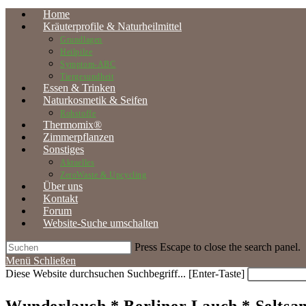
Home
Kräuterprofile & Naturheilmittel
Grundlagen
Heilpilze
Symptom-ABC
Tiergesundheit
Essen & Trinken
Naturkosmetik & Seifen
Rohstoffe
Thermomix®
Zimmerpflanzen
Sonstiges
Aktuelles
ZeroWaste & Upcycling
Über uns
Kontakt
Forum
Website-Suche umschalten
Press Escape to close the search panel.
Menü
Schließen
Diese Website durchsuchen
Suchbegriff... [Enter-Taste]
Wunderlauch * Berliner Lauch * Seltsa