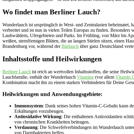
Wo findet man Berliner Lauch?
Wunderlauch ist ursprünglich in West- und Zentralasien beheimatet, h
verbreitet und ist nun in vielen Teilen Europas zu finden. Besonders w
Laubwäldern, Ufergebieten und Parks. Im Frühling, von März bis Apr
weißen, sternförmigen Blüten, die an langen Stielen sitzen, einen H
Brandenburg vor, während der
Bärlauch
über ganz Deutschland verte
Inhaltsstoffe und Heilwirkungen
Berliner Lauch
ist reich an wertvollen Inhaltsstoffen, die seine Heil
Lauchfamilie, enthält der Wunderlauch
Vitamine
(vor allem
Vitamin 
Kombination macht ihn zu einem starken Verbündeten für Deine Gesu
Heilwirkungen und Anwendungsgebiete:
Immunsystem
: Dank seines hohen Vitamin-C-Gehalts kann d
Erkältungen vorzubeugen.
Antioxidative Wirkung
: Die enthaltenen Antioxidantien schü
von chronischen Krankheiten beitragen.
Verdauung
: Die Schwefelverbindungen im Wunderlauch unte
von Darmbakterien helfen.