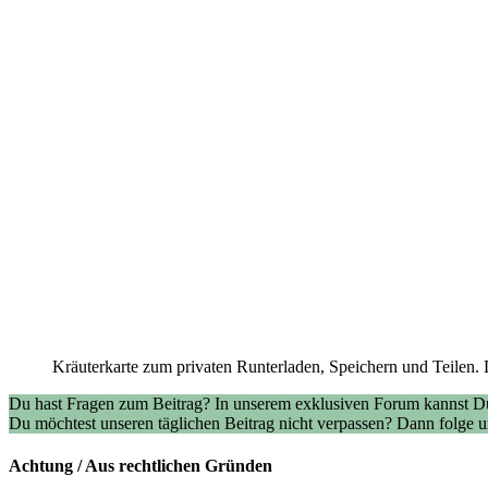
Kräuterkarte zum privaten Runterladen, Speichern und Teilen. 
Du hast Fragen zum Beitrag? In unserem exklusiven Forum kannst Du
Du möchtest unseren täglichen Beitrag nicht verpassen? Dann folge
Achtung / Aus rechtlichen Gründen