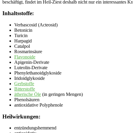
beschäftigt, findet im Heil-Ziest deshalb nicht nur ein interessantes
Inhaltsstoffe:
Verbascosid (Acteosid)
Betonicin
Turicin
Harpagid
Catalpol
Rosmarinsäure
Flavonoide
Apigenin-Derivate
Luteolin-Derivate
Phenylethanoidglykoside
Iridoidglykoside
Gerbstoffe
Bitterstoffe
ätherische Öle
(in geringen Mengen)
Phenolsäuren
antioxidative Polyphenole
Heilwirkungen:
entzündungshemmend