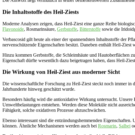
Die Antwort liegt vermutlich in seiner bemerkenswerten Zusammense
Die Inhaltsstoffe des Heil-Ziests
Moderne Analysen zeigen, dass Heil-Ziest eine ganze Reihe biologisch
Flavonoide
, Rosmarinsäure,
Gerbstoffe
,
Bitterstoffe
sowie die Iridoid
Verbascosid gilt heute als einer der spannendsten Inhaltsstoffe der 
nervenschützende Eigenschaften besitzt. Daneben enthält Heil-Ziest w
Hinzu kommen Gerbstoffe, die Schleimhäute und Hautoberflächen zus
Eigenschaft dürfte wesentlich dazu beigetragen haben, dass Heil-Zie
Die Wirkung von Heil-Ziest aus moderner Sicht
Die wissenschaftliche Forschung zu Heil-Ziest steckt noch immer in 
Jahrhunderte hinweg geschätzt wurde.
Besonders häufig wird die antioxidative Wirkung untersucht. Unsere 
Umweltbelastungen entstehen. Werden diese Moleküle nicht ausreichend
Fähigkeit, solche oxidativen Prozesse abzuschwächen.
Ebenso interessant sind die entzündungshemmenden Eigenschaften. 
können. Ähnliche Mechanismen werden auch bei
Rosmarin
,
Salbei
o