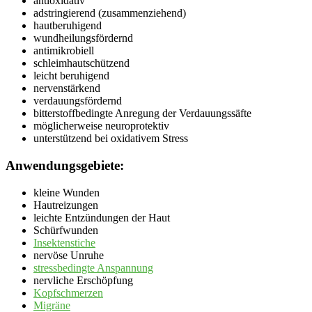
antioxidativ
adstringierend (zusammenziehend)
hautberuhigend
wundheilungsfördernd
antimikrobiell
schleimhautschützend
leicht beruhigend
nervenstärkend
verdauungsfördernd
bitterstoffbedingte Anregung der Verdauungssäfte
möglicherweise neuroprotektiv
unterstützend bei oxidativem Stress
Anwendungsgebiete:
kleine Wunden
Hautreizungen
leichte Entzündungen der Haut
Schürfwunden
Insektenstiche
nervöse Unruhe
stressbedingte Anspannung
nervliche Erschöpfung
Kopfschmerzen
Migräne