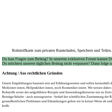
Rohstoffkarte zum privaten Runterladen, Speichern und Teilen.
Du hast Fragen zum Beitrag? In unserem exklusiven Forum kannst Du
Du möchtest unseren täglichen Beitrag nicht verpassen? Dann folge
Achtung / Aus rechtlichen Gründen
Unsere Empfehlungen basieren rein auf Erfahrungswerten und sollen keinesfalls d
Mediziner:innen, Heilpraktiker:innen, noch Kosmetiker:innen. Wir weisen daher 
Rohstoffe sowie der aufgeführten Rezepte und Anwendungshinweise nur zu Zeitver
Beiträge/Inhalte - auch auszugsweise - bedarf der schriftlichen Zustimmung der
gesundheitlichen Problemen und Erkrankungen geben wir in keiner Weise ab und v
heißt.