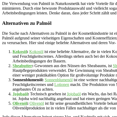
Die Verwendung von Palmöl in Naturkosmetik hat viele Vorteile für d
minimieren. Durch eine bewusste Produktauswahl und vielleicht soga
Arbeitsbedingungen leisten. Denke daran, dass jeder Schritt zählt un
Alternativen zu Palmöl
Die Suche nach Alternativen zu Palmöl in der Kosmetikindustrie ist
Palmöl aufgrund seiner vielseitigen Eigenschaften und Kosteneffizienz
zu verursachen. Hier sind einige beliebte Alternativen und deren Vor-
Kokosöl
:
Kokosöl
ist eine beliebte Alternative, die in vielen
und Feuchtigkeitscremes. Allerdings stehen auch bei der Kok
Arbeitsbedingungen der Bauern.
Sheabutter
:
Gewonnen aus den Nüssen des Sheabaums, ist
Sh
Hautpflegeprodukten verwendet. Die Gewinnung von Sheabutter k
einer weniger praktikablen Option für großvolumige Produkte 
Sonnenblumenöl:
Sonnenblumenöl
ist eine weitere nachhaltig
Feuchtigkeitscremes und
Lotionen
macht. Die Produktion von S
angebautes Öl zu achten.
Jojobaöl
:
Technisch gesehen ist
Jojobaöl
ein Wachs, das bei Ra
ist. Jojoba wird nachhaltig angebaut und hat einen geringen Wa
Olivenöl
:
Olivenöl
ist für seine gesundheitlichen Vorteile bek
Olivenölproduktion ist in vielen Fällen nachhaltiger als die 
Jede dieser Alternativen bringt eigene Vor- und Nachteile mit sich, s