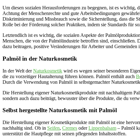
Um diesen sozialen Herausforderungen zu begegnen, ist es wichtig, 
Achtung der Menschenrechte und gute Arbeitsbedingungen gewährleist
Diskriminierung und Missbrauch sowie die Sicherstellung, dass die S
Rolle bei der Förderung solcher Praktiken, indem sie Standards für 
Letztendlich ist es wichtig, die sozialen Aspekte der Palmölprodukt
Menschen, die von der Palmölindustrie betroffen sind, einschließen.
dazu beitragen, positive Veränderungen für Arbeiter und Gemeinden 
Palmöl in der Naturkosmetik
In der Welt der
Naturkosmetik
wird es wegen seiner besonderen Eigens
die zu vorzeitiger Hautalterung führen können. Palmöl enthält auch
B
Durch die Verwendung von Palmöl in selbstgemachter Naturkosmetik k
Die Herstellung eigener Naturkosmetikprodukte mit nachhaltigem Palmö
sondern auch dazu beiträgt, bewusster über die Produkte, die du ver
Selbst hergestellte Naturkosmetik mit Palmöl
Die Herstellung eigener Kosmetikprodukte mit Palmöl ist eine hervorr
nachhaltig sind. Ob in
Seifen
,
Cremes
oder
Lippenbalsam
– Palmöl ka
unterstützt die Hautpflege mit seinen pflegenden Inhaltsstoffen.