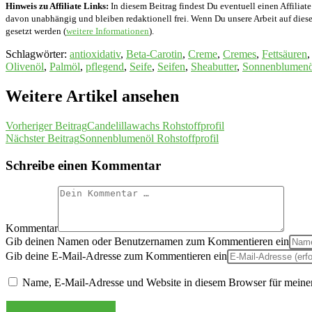
Hinweis zu Affiliate Links:
In diesem Beitrag findest Du eventuell einen Affiliate
davon unabhängig und bleiben redaktionell frei. Wenn Du unsere Arbeit auf diese 
gesetzt werden (
weitere Informationen
).
Schlagwörter
:
antioxidativ
,
Beta-Carotin
,
Creme
,
Cremes
,
Fettsäuren
,
Olivenöl
,
Palmöl
,
pflegend
,
Seife
,
Seifen
,
Sheabutter
,
Sonnenblumenö
Weitere Artikel ansehen
Vorheriger Beitrag
Candelillawachs Rohstoffprofil
Nächster Beitrag
Sonnenblumenöl Rohstoffprofil
Schreibe einen Kommentar
Kommentar
Gib deinen Namen oder Benutzernamen zum Kommentieren ein
Gib deine E-Mail-Adresse zum Kommentieren ein
Name, E-Mail-Adresse und Website in diesem Browser für meine