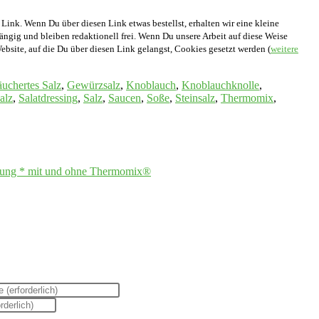
 Link. Wenn Du über diesen Link etwas bestellst, erhalten wir eine kleine
hängig und bleiben redaktionell frei. Wenn Du unsere Arbeit auf diese Weise
ebsite, auf die Du über diesen Link gelangst, Cookies gesetzt werden (
weitere
äuchertes Salz
,
Gewürzsalz
,
Knoblauch
,
Knoblauchknolle
,
alz
,
Salatdressing
,
Salz
,
Saucen
,
Soße
,
Steinsalz
,
Thermomix
,
chung * mit und ohne Thermomix®