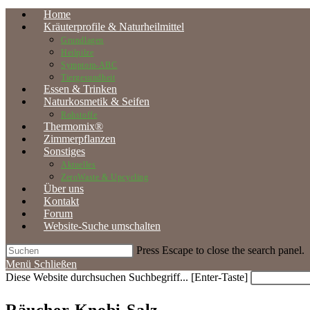
Home
Kräuterprofile & Naturheilmittel
Grundlagen
Heilpilze
Symptom-ABC
Tiergesundheit
Essen & Trinken
Naturkosmetik & Seifen
Rohstoffe
Thermomix®
Zimmerpflanzen
Sonstiges
Aktuelles
ZeroWaste & Upcycling
Über uns
Kontakt
Forum
Website-Suche umschalten
Press Escape to close the search panel.
Menü
Schließen
Diese Website durchsuchen
Suchbegriff... [Enter-Taste]
Räucher-Knobi-Salz