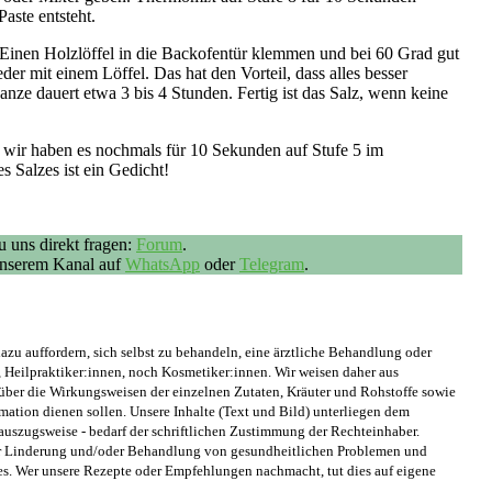
aste entsteht.
 Einen Holzlöffel in die Backofentür klemmen und bei 60 Grad gut
r mit einem Löffel. Das hat den Vorteil, dass alles besser
nze dauert etwa 3 bis 4 Stunden. Fertig ist das Salz, wenn keine
, wir haben es nochmals für 10 Sekunden auf Stufe 5 im
 Salzes ist ein Gedicht!
 uns direkt fragen:
Forum
.
 unserem Kanal auf
WhatsApp
oder
Telegram
.
azu auffordern, sich selbst zu behandeln, eine ärztliche Behandlung oder
 Heilpraktiker:innen, noch Kosmetiker:innen. Wir weisen daher aus
 über die Wirkungsweisen der einzelnen Zutaten, Kräuter und Rohstoffe sowie
ation dienen sollen. Unsere Inhalte (Text und Bild) unterliegen dem
 auszugsweise - bedarf der schriftlichen Zustimmung der Rechteinhaber.
 zur Linderung und/oder Behandlung von gesundheitlichen Problemen und
es. Wer unsere Rezepte oder Empfehlungen nachmacht, tut dies auf eigene