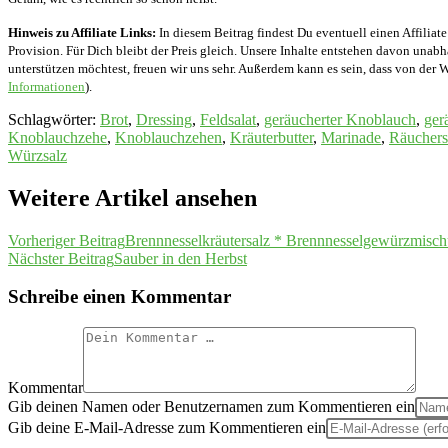
Hinweis zu Affiliate Links:
In diesem Beitrag findest Du eventuell einen Affiliate
Provision. Für Dich bleibt der Preis gleich. Unsere Inhalte entstehen davon unab
unterstützen möchtest, freuen wir uns sehr. Außerdem kann es sein, dass von der W
Informationen
).
Schlagwörter
:
Brot
,
Dressing
,
Feldsalat
,
geräucherter Knoblauch
,
ger
Knoblauchzehe
,
Knoblauchzehen
,
Kräuterbutter
,
Marinade
,
Räuchers
Würzsalz
Weitere Artikel ansehen
Vorheriger Beitrag
Brennnesselkräutersalz * Brennnesselgewürzmis
Nächster Beitrag
Sauber in den Herbst
Schreibe einen Kommentar
Kommentar
Gib deinen Namen oder Benutzernamen zum Kommentieren ein
Gib deine E-Mail-Adresse zum Kommentieren ein