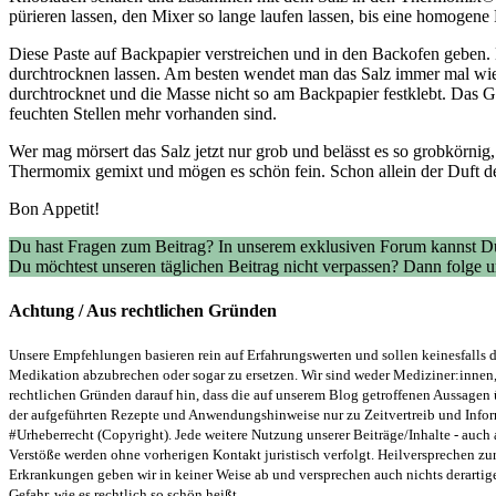
pürieren lassen, den Mixer so lange laufen lassen, bis eine homogene P
Diese Paste auf Backpapier verstreichen und in den Backofen geben.
durchtrocknen lassen. Am besten wendet man das Salz immer mal wiede
durchtrocknet und die Masse nicht so am Backpapier festklebt. Das Ga
feuchten Stellen mehr vorhanden sind.
Wer mag mörsert das Salz jetzt nur grob und belässt es so grobkörnig
Thermomix gemixt und mögen es schön fein. Schon allein der Duft des
Bon Appetit!
Du hast Fragen zum Beitrag? In unserem exklusiven Forum kannst Du
Du möchtest unseren täglichen Beitrag nicht verpassen? Dann folge
Achtung / Aus rechtlichen Gründen
Unsere Empfehlungen basieren rein auf Erfahrungswerten und sollen keinesfalls d
Medikation abzubrechen oder sogar zu ersetzen. Wir sind weder Mediziner:innen,
rechtlichen Gründen darauf hin, dass die auf unserem Blog getroffenen Aussagen
der aufgeführten Rezepte und Anwendungshinweise nur zu Zeitvertreib und Inform
#Urheberrecht (Copyright). Jede weitere Nutzung unserer Beiträge/Inhalte - auch
Verstöße werden ohne vorherigen Kontakt juristisch verfolgt. Heilversprechen
Erkrankungen geben wir in keiner Weise ab und versprechen auch nichts derartig
Gefahr, wie es rechtlich so schön heißt.