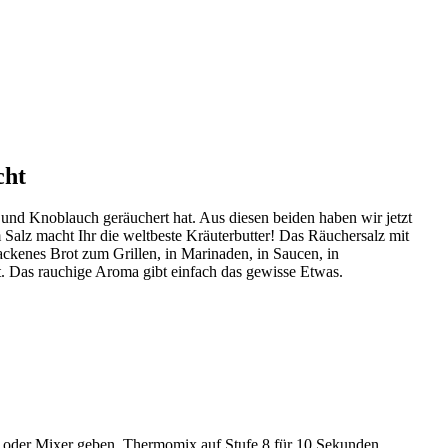
cht
 und Knoblauch geräuchert hat. Aus diesen beiden haben wir jetzt
m Salz macht Ihr die weltbeste Kräuterbutter! Das Räuchersalz mit
backenes Brot zum Grillen, in Marinaden, in Saucen, in
ot. Das rauchige Aroma gibt einfach das gewisse Etwas.
oder Mixer geben. Thermomix auf Stufe 8 für 10 Sekunden