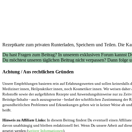
Rezeptkarte zum privaten Runterladen, Speichern und Teilen. Die Kar
Du hast Fragen zum Beitrag? In unserem exklusiven Forum kannst Du
Du möchtest unseren täglichen Beitrag nicht verpassen? Dann folge
Achtung / Aus rechtlichen Gründen
Unsere Empfehlungen basieren rein auf Erfahrungswerten und sollen keinesfalls d
Mediziner:innen, Heilpraktiker:innen, noch Kosmetiker:innen. Wir weisen daher 
Rohstoffe sowie der aufgeführten Rezepte und Anwendungshinweise nur zu Zeitver
Beiträge/Inhalte - auch auszugsweise - bedarf der schriftlichen Zustimmung der
gesundheitlichen Problemen und Erkrankungen geben wir in keiner Weise ab und v
heißt.
Hinweis zu Affiliate Links:
In diesem Beitrag findest Du eventuell einen Affiliate
davon unabhängig und bleiben redaktionell frei. Wenn Du unsere Arbeit auf diese 
gesetzt werden (
weitere Informationen
).