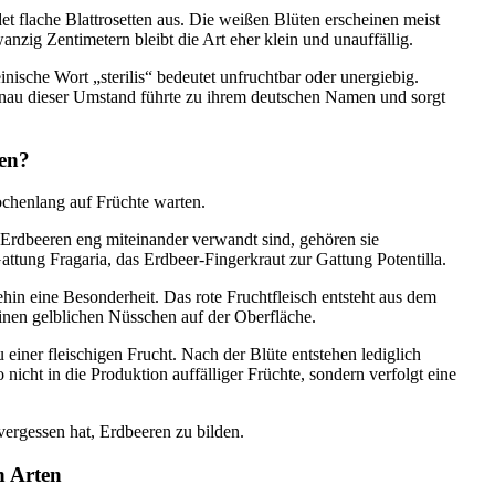
et flache Blattrosetten aus. Die weißen Blüten erscheinen meist
zig Zentimetern bleibt die Art eher klein und unauffällig.
inische Wort „sterilis“ bedeutet unfruchtbar oder unergiebig.
Genau dieser Umstand führte zu ihrem deutschen Namen und sorgt
ren?
ochenlang auf Früchte warten.
 Erdbeeren eng miteinander verwandt sind, gehören sie
attung Fragaria, das Erdbeer-Fingerkraut zur Gattung Potentilla.
ehin eine Besonderheit. Das rote Fruchtfleisch entsteht aus dem
einen gelblichen Nüsschen auf der Oberfläche.
einer fleischigen Frucht. Nach der Blüte entstehen lediglich
 nicht in die Produktion auffälliger Früchte, sondern verfolgt eine
vergessen hat, Erdbeeren zu bilden.
n Arten