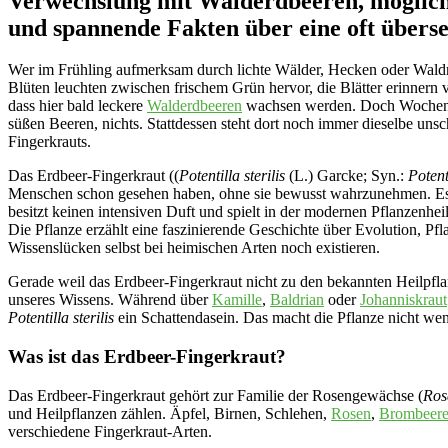
Verwechslung mit Walderdbeeren, möglic
und spannende Fakten über eine oft übers
Wer im Frühling aufmerksam durch lichte Wälder, Hecken oder Waldrän
Blüten leuchten zwischen frischem Grün hervor, die Blätter erinnern 
dass hier bald leckere
Walderdbeeren
wachsen werden. Doch Wochen sp
süßen Beeren, nichts. Stattdessen steht dort noch immer dieselbe uns
Fingerkrauts.
Das Erdbeer-Fingerkraut ((
Potentilla sterilis
(L.) Garcke; Syn.:
Potent
Menschen schon gesehen haben, ohne sie bewusst wahrzunehmen. Es is
besitzt keinen intensiven Duft und spielt in der modernen Pflanzenhe
Die Pflanze erzählt eine faszinierende Geschichte über Evolution, Pfl
Wissenslücken selbst bei heimischen Arten noch existieren.
Gerade weil das Erdbeer-Fingerkraut nicht zu den bekannten Heilpfla
unseres Wissens. Während über
Kamille
,
Baldrian
oder
Johanniskraut
Potentilla sterilis
ein Schattendasein. Das macht die Pflanze nicht weni
Was ist das Erdbeer-Fingerkraut?
Das Erdbeer-Fingerkraut gehört zur Familie der Rosengewächse (
Ros
und Heilpflanzen zählen. Äpfel, Birnen, Schlehen,
Rosen
,
Brombeer
verschiedene Fingerkraut-Arten.