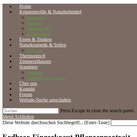
Home
Kräuterprofile & Naturheilmittel
Grundlagen
Heilpilze
Symptom-ABC
Tiergesundheit
Essen & Trinken
Naturkosmetik & Seifen
Rohstoffe
Thermomix®
Zimmerpflanzen
Sonstiges
Aktuelles
ZeroWaste & Upcycling
Über uns
Kontakt
Forum
Website-Suche umschalten
Press Escape to close the search panel.
Menü
Schließen
Diese Website durchsuchen
Suchbegriff... [Enter-Taste]
Erdbeer-Fingerkraut Pflanzenportrait