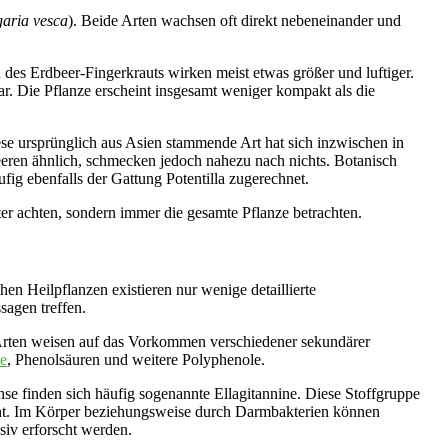
aria vesca
). Beide Arten wachsen oft direkt nebeneinander und
des Erdbeer-Fingerkrauts wirken meist etwas größer und luftiger.
r. Die Pflanze erscheint insgesamt weniger kompakt als die
iese ursprünglich aus Asien stammende Art hat sich inzwischen in
eeren ähnlich, schmecken jedoch nahezu nach nichts. Botanisch
fig ebenfalls der Gattung Potentilla zugerechnet.
ter achten, sondern immer die gesamte Pflanze betrachten.
hen Heilpflanzen existieren nur wenige detaillierte
sagen treffen.
Arten weisen auf das Vorkommen verschiedener sekundärer
e
, Phenolsäuren und weitere Polyphenole.
se finden sich häufig sogenannte Ellagitannine. Diese Stoffgruppe
t. Im Körper beziehungsweise durch Darmbakterien können
siv erforscht werden.