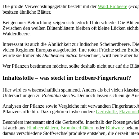
Die größte Verwechslungsgefahr besteht mit der
Wald-Erdbeere
(
Frag
besitzen ähnliche Blätter.
Bei genauer Betrachtung zeigen sich jedoch Unterschiede. Die Blüten 
Zwischen den weißen Blütenblättern bleiben oft kleine Lücken sichtba
Walderdbeere.
Interessant ist auch die Ähnlichkeit zur Indischen Scheinerdbeere. D
vielen Regionen Europas ausgebreitet. Ihre roten Früchte sehen Erdb
wurde sie früher als
Duchesnea indica
bezeichnet, wird heute aber häu
Wer Pflanzen bestimmen möchte, sollte deshalb nicht nur auf die Blät
Inhaltsstoffe – was steckt im Erdbeer-Fingerkraut?
Hier wird es wissenschaftlich spannend. Anders als bei vielen klassisc
Untersuchungen zu
Potentilla sterilis
. Dennoch lassen sich einige Aus
Analysen der Pflanze sowie Vergleiche mit verwandten Fingerkraut-
Pflanzenstoffe hin. Dazu gehören insbesondere
Gerbstoffe
,
Flavonoid
Besonders interessant sind die Gerbstoffe. Innerhalb der Rosengewäch
ist auch aus
Himbeerblättern
,
Brombeerblättern
oder
Blutwurz
bekann
daraus verschiedene Stoffwechselprodukte entstehen, die derzeit inten