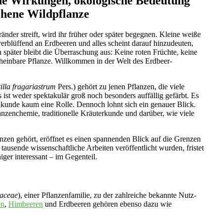
he Wirkungen, ökologische Bedeutung
ehene Wildpflanze
der streift, wird ihr früher oder später begegnen. Kleine weiße
verblüffend an Erdbeeren und alles scheint darauf hinzudeuten,
äter bleibt die Überraschung aus: Keine roten Früchte, keine
cheinbare Pflanze. Willkommen in der Welt des Erdbeer-
illa fragariastrum
Pers.) gehört zu jenen Pflanzen, die viele
t weder spektakulär groß noch besonders auffällig gefärbt. Es
ilkunde kaum eine Rolle. Dennoch lohnt sich ein genauer Blick.
anzenchemie, traditionelle Kräuterkunde und darüber, wie viele
nzen gehört, eröffnet es einen spannenden Blick auf die Grenzen
tausende wissenschaftliche Arbeiten veröffentlicht wurden, fristet
ger interessant – im Gegenteil.
aceae
), einer Pflanzenfamilie, zu der zahlreiche bekannte Nutz-
en
,
Himbeeren
und Erdbeeren gehören ebenso dazu wie