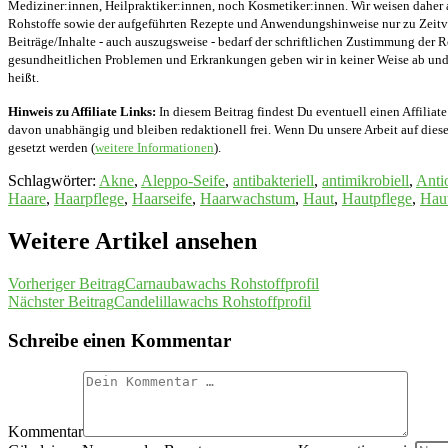
Mediziner:innen, Heilpraktiker:innen, noch Kosmetiker:innen. Wir weisen daher 
Rohstoffe sowie der aufgeführten Rezepte und Anwendungshinweise nur zu Zeitver
Beiträge/Inhalte - auch auszugsweise - bedarf der schriftlichen Zustimmung der
gesundheitlichen Problemen und Erkrankungen geben wir in keiner Weise ab und v
heißt.
Hinweis zu Affiliate Links:
In diesem Beitrag findest Du eventuell einen Affiliate
davon unabhängig und bleiben redaktionell frei. Wenn Du unsere Arbeit auf diese 
gesetzt werden (
weitere Informationen
).
Schlagwörter
:
Akne
,
Aleppo-Seife
,
antibakteriell
,
antimikrobiell
,
Anti
Haare
,
Haarpflege
,
Haarseife
,
Haarwachstum
,
Haut
,
Hautpflege
,
Hau
Weitere Artikel ansehen
Vorheriger Beitrag
Carnaubawachs Rohstoffprofil
Nächster Beitrag
Candelillawachs Rohstoffprofil
Schreibe einen Kommentar
Kommentar