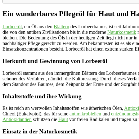
Ein wunderbares Pflegeöl für Haut und Haar
Lorbeeröl
, ein Öl aus den
Blättern
des Lorbeerbaums, ist seit Jahrhun
die von den antiken Zivilisationen bis in die moderne
Naturkosmetik
r
bleiben. Die Bedeutung des Öls in der heutigen Zeit liegt nicht nur i
nachhaltiger Pflege gerecht zu werden. Am bekanntesten ist es als e
Einsatzkonzentrationen besteht. Lorbeeröl hat einen extrem starken Ei
Herkunft und Gewinnung von Lorbeeröl
Lorbeeröl stammt aus den immergrünen Blättern des Lorbeerbaumes (
schonendes Verfahren, nämlich die Kaltpressung. Durch dieses Verfahr
dem Standort des Baumes, dem Zeitpunkt der Ernte und der Sorgfalt b
Inhaltsstoffe und ihre Wirkung
Es ist reich an wertvollen Inhaltsstoffen wie ätherischen Ölen,
Antioxi
Cineol (Eukalyptol), das für seine
antimikrobiellen
und
entzündungs
Antioxidantien
schützen die
Haut
vor freien Radikalen und tragen zu i
Einsatz in der Naturkosmetik