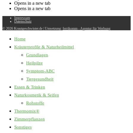
Opens in a new tab
Opens in a new tab
Impressum
Datenschutz
© 2026 Krautgeschwister.de
|
Umsetzung:
ferrikomm - Agentur für Werbung
Home
Kräuterprofile & Naturheilmittel
Grundlagen
Heilpilze
Symptom-ABC
Tiergesundheit
Essen & Trinken
Naturkosmetik & Seifen
Rohstoffe
Thermomix®
Zimmerpflanzen
Sonstiges