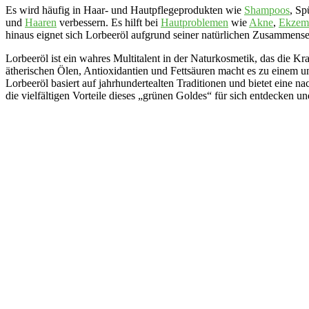
Es wird häufig in Haar- und Hautpflegeprodukten wie
Shampoos
, Sp
und
Haaren
verbessern. Es hilft bei
Hautproblemen
wie
Akne
,
Ekzem
hinaus eignet sich Lorbeeröl aufgrund seiner natürlichen Zusammense
Lorbeeröl ist ein wahres Multitalent in der Naturkosmetik, das die K
ätherischen Ölen, Antioxidantien und Fettsäuren macht es zu einem u
Lorbeeröl basiert auf jahrhundertealten Traditionen und bietet eine n
die vielfältigen Vorteile dieses „grünen Goldes“ für sich entdecken u