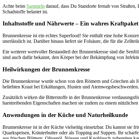
Achte beim
Sammeln
darauf, dass Du Standorte fernab von Straßen, I
Schadstoffe belastet ist.
Inhaltsstoffe und Nährwerte – Ein wahres Kraftpaket
Brunnenkresse ist ein echtes Superfood! Sie enthält eine hohe Konz
unerlässlich ist. Darüber hinaus liefert sie Folsäure, die für die Zellt
Ein weiterer wertvoller Bestandteil der Brunnenkresse sind die Senföl
sind auch dafür bekannt, den Körper bei der Bekämpfung von Infekti
Heilwirkungen der Brunnenkresse
Die Brunnenkresse wurde schon von den Römern und Griechen als Hei
beliebten Kraut bei Erkältungen, Husten und Atemwegsbeschwerden. 
Zusätzlich wirken die Bitterstoffe in der Brunnenkresse verdauungsfö
harntreibenden Eigenschaften machen sie zudem zu einem nützlichen 
Anwendungen in der Küche und Naturheilkunde
Brunnenkresse ist in der Küche vielseitig einsetzbar. Du kannst sie f
Quarkspeisen, Kräuterbutter oder als Topping auf Suppen. Ihr scharfe
aus frischen Blättern, Olivenöl, Nüssen und Knoblauch zubereiten ka