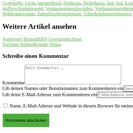
Gerbstoffe
,
Gicht
,
harntreibend
,
Heilkraut
,
Heilpflanze
,
Iod
,
Jod
,
Kräu
stoffwechselanregend
,
Verdauungsbeschwerden
,
Verdauungsproblem
Wildkräutersalate
,
Zahnfleischentzündung
,
Zahnfleischentzündungen
Weitere Artikel ansehen
Vorheriger Beitrag
BBQ Gewürzmischung
Nächster Beitrag
Kräuter-Wraps
Schreibe einen Kommentar
Kommentar
Gib deinen Namen oder Benutzernamen zum Kommentieren ein
Gib deine E-Mail-Adresse zum Kommentieren ein
Name, E-Mail-Adresse und Website in diesem Browser für meine