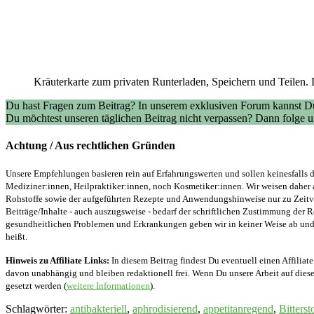
Kräuterkarte zum privaten Runterladen, Speichern und Teilen. 
Du hast Fragen zum Beitrag? In unserem exklusiven Forum kannst Du
Du möchtest unseren täglichen Beitrag nicht verpassen? Dann folge
Achtung / Aus rechtlichen Gründen
Unsere Empfehlungen basieren rein auf Erfahrungswerten und sollen keinesfalls d
Mediziner:innen, Heilpraktiker:innen, noch Kosmetiker:innen. Wir weisen daher 
Rohstoffe sowie der aufgeführten Rezepte und Anwendungshinweise nur zu Zeitver
Beiträge/Inhalte - auch auszugsweise - bedarf der schriftlichen Zustimmung der
gesundheitlichen Problemen und Erkrankungen geben wir in keiner Weise ab und v
heißt.
Hinweis zu Affiliate Links:
In diesem Beitrag findest Du eventuell einen Affiliate
davon unabhängig und bleiben redaktionell frei. Wenn Du unsere Arbeit auf diese 
gesetzt werden (
weitere Informationen
).
Schlagwörter
:
antibakteriell
,
aphrodisierend
,
appetitanregend
,
Bitterst