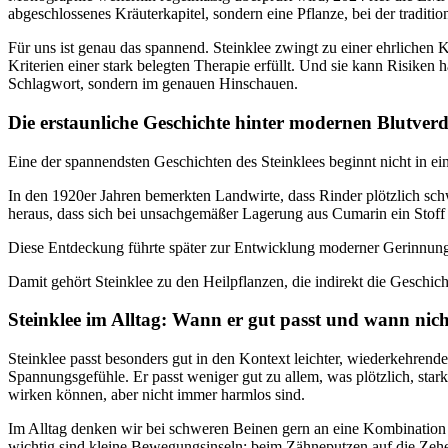
abgeschlossenes Kräuterkapitel, sondern eine Pflanze, bei der tradit
Für uns ist genau das spannend. Steinklee zwingt zu einer ehrlichen Kr
Kriterien einer stark belegten Therapie erfüllt. Und sie kann Risiken 
Schlagwort, sondern im genauen Hinschauen.
Die erstaunliche Geschichte hinter modernen Blutve
Eine der spannendsten Geschichten des Steinklees beginnt nicht in 
In den 1920er Jahren bemerkten Landwirte, dass Rinder plötzlich sch
heraus, dass sich bei unsachgemäßer Lagerung aus Cumarin ein Stof
Diese Entdeckung führte später zur Entwicklung moderner Gerinnung
Damit gehört Steinklee zu den Heilpflanzen, die indirekt die Geschic
Steinklee im Alltag: Wann er gut passt und wann nich
Steinklee passt besonders gut in den Kontext leichter, wiederkehr
Spannungsgefühle. Er passt weniger gut zu allem, was plötzlich, star
wirken können, aber nicht immer harmlos sind.
Im Alltag denken wir bei schweren Beinen gern an eine Kombination 
wichtig sind kleine Bewegungsinseln: beim Zähneputzen auf die Zehe