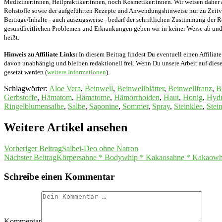
Mediziner:innen, Heilpraktiker:innen, noch Kosmetiker:innen. Wir weisen daher 
Rohstoffe sowie der aufgeführten Rezepte und Anwendungshinweise nur zu Zeitver
Beiträge/Inhalte - auch auszugsweise - bedarf der schriftlichen Zustimmung der
gesundheitlichen Problemen und Erkrankungen geben wir in keiner Weise ab und v
heißt.
Hinweis zu Affiliate Links:
In diesem Beitrag findest Du eventuell einen Affiliate
davon unabhängig und bleiben redaktionell frei. Wenn Du unsere Arbeit auf diese 
gesetzt werden (
weitere Informationen
).
Schlagwörter
:
Aloe Vera
,
Beinwell
,
Beinwellblätter
,
Beinwellfranz
,
B
Gerbstoffe
,
Hämatom
,
Hämatome
,
Hämorrhoiden
,
Haut
,
Honig
,
Hydr
Ringelblumensalbe
,
Salbe
,
Saponine
,
Sommer
,
Spray
,
Steinklee
,
Stei
Weitere Artikel ansehen
Vorheriger Beitrag
Salbei-Deo ohne Natron
Nächster Beitrag
Körpersahne * Bodywhip * Kakaosahne * Kakaowh
Schreibe einen Kommentar
Kommentar