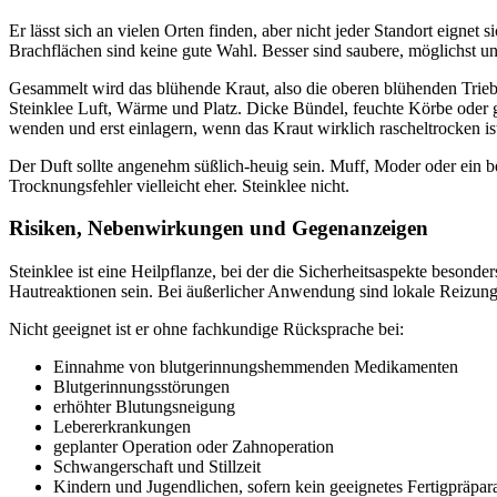
Er lässt sich an vielen Orten finden, aber nicht jeder Standort eign
Brachflächen sind keine gute Wahl. Besser sind saubere, möglichst un
Gesammelt wird das blühende Kraut, also die oberen blühenden Triebe
Steinklee Luft, Wärme und Platz. Dicke Bündel, feuchte Körbe oder g
wenden und erst einlagern, wenn das Kraut wirklich rascheltrocken is
Der Duft sollte angenehm süßlich-heuig sein. Muff, Moder oder ein b
Trocknungsfehler vielleicht eher. Steinklee nicht.
Risiken, Nebenwirkungen und Gegenanzeigen
Steinklee ist eine Heilpflanze, bei der die Sicherheitsaspekte be
Hautreaktionen sein. Bei äußerlicher Anwendung sind lokale Reizun
Nicht geeignet ist er ohne fachkundige Rücksprache bei:
Einnahme von blutgerinnungshemmenden Medikamenten
Blutgerinnungsstörungen
erhöhter Blutungsneigung
Lebererkrankungen
geplanter Operation oder Zahnoperation
Schwangerschaft und Stillzeit
Kindern und Jugendlichen, sofern kein geeignetes Fertigpräpar