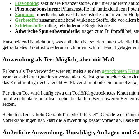
Flavonoide
: sekundäre Pflanzenstoffe, die unter anderem ant
Phenolcarbonsäuren
: Pflanzenstoffe mit antioxidativem Poten
Saponine
: oberflächenaktive Pflanzenstoffe, die in vielen He
Gerbstoffe
: zusammenziehend wirkende Stoffe, die vor allem 
Schleimstoffe
: milde, reizlindernde Begleitstoffe.
Ätherische Spurenbestandteile
: tragen zum Duftprofil bei, s
Entscheidend ist nicht nur, was enthalten ist, sondern auch wie die Pf
getrocknetes Kraut ist wiederum nicht identisch mit feucht gelagerte
Anwendung als Tee: Möglich, aber mit Maß
Er kann als Tee verwendet werden, meist aus dem
getrockneten Krau
Ware aus sicherer Quelle zu verwenden. Selbst gesammelter Steinklee 
das Kraut muffig riecht, feucht wirkt, verklumpt oder Schimmel zeigt
Für einen Tee wird häufig etwa ein Teelöffel getrocknetes Kraut mi
nicht wochenlang unkritisch nebenbei laufen. Bei schweren Beinen 
setzen.
Steinklee-Tee ist kein Getränk für „viel hilft viel“. Gerade weil Cu
Vorerkrankungen hat, klärt die Anwendung besser vorher ab. Das kling
Äußerliche Anwendung: Umschläge, Auflagen und S