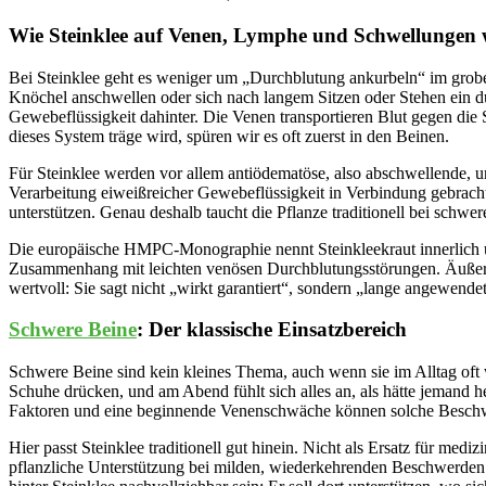
Wie Steinklee auf Venen, Lymphe und Schwellungen 
Bei Steinklee geht es weniger um „Durchblutung ankurbeln“ im grob
Knöchel anschwellen oder sich nach langem Sitzen oder Stehen ein 
Gewebeflüssigkeit dahinter. Die Venen transportieren Blut gegen d
dieses System träge wird, spüren wir es oft zuerst in den Beinen.
Für Steinklee werden vor allem antiödematöse, also abschwellende, u
Verarbeitung eiweißreicher Gewebeflüssigkeit in Verbindung gebracht
unterstützen. Genau deshalb taucht die Pflanze traditionell bei sch
Die europäische HMPC-Monographie nennt Steinkleekraut innerlich un
Zusammenhang mit leichten venösen Durchblutungsstörungen. Äußerlic
wertvoll: Sie sagt nicht „wirkt garantiert“, sondern „lange angewendet
Schwere Beine
: Der klassische Einsatzbereich
Schwere Beine sind kein kleines Thema, auch wenn sie im Alltag oft
Schuhe drücken, und am Abend fühlt sich alles an, als hätte jemand
Faktoren und eine beginnende Venenschwäche können solche Beschw
Hier passt Steinklee traditionell gut hinein. Nicht als Ersatz für med
pflanzliche Unterstützung bei milden, wiederkehrenden Beschwerden