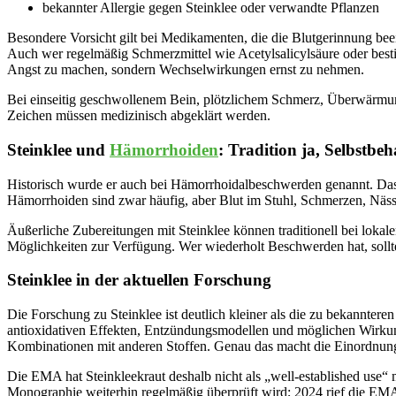
bekannter Allergie gegen Steinklee oder verwandte Pflanzen
Besondere Vorsicht gilt bei Medikamenten, die die Blutgerinnung be
Auch wer regelmäßig Schmerzmittel wie Acetylsalicylsäure oder best
Angst zu machen, sondern Wechselwirkungen ernst zu nehmen.
Bei einseitig geschwollenem Bein, plötzlichem Schmerz, Überwärmung
Zeichen müssen medizinisch abgeklärt werden.
Steinklee und
Hämorrhoiden
: Tradition ja, Selbstb
Historisch wurde er auch bei Hämorrhoidalbeschwerden genannt. Das p
Hämorrhoiden sind zwar häufig, aber Blut im Stuhl, Schmerzen, Nässe
Äußerliche Zubereitungen mit Steinklee können traditionell bei loka
Möglichkeiten zur Verfügung. Wer wiederholt Beschwerden hat, sollte ä
Steinklee in der aktuellen Forschung
Die Forschung zu Steinklee ist deutlich kleiner als die zu bekannter
antioxidativen Effekten, Entzündungsmodellen und möglichen Wirkungen
Kombinationen mit anderen Stoffen. Genau das macht die Einordnung sc
Die EMA hat Steinkleekraut deshalb nicht als „well-established use“ mit
Monographie weiterhin regelmäßig überprüft wird; 2024 rief die EMA z