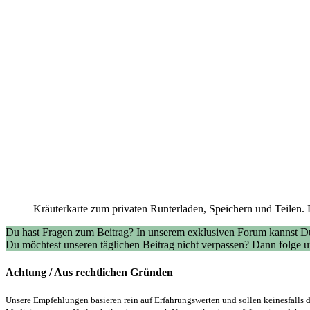
Kräuterkarte zum privaten Runterladen, Speichern und Teilen. 
Du hast Fragen zum Beitrag? In unserem exklusiven Forum kannst Du
Du möchtest unseren täglichen Beitrag nicht verpassen? Dann folge
Achtung / Aus rechtlichen Gründen
Unsere Empfehlungen basieren rein auf Erfahrungswerten und sollen keinesfalls d