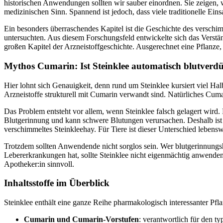
historischen Anwendungen sollten wir sauber einordnen. Sie zeigen,
medizinischen Sinn. Spannend ist jedoch, dass viele traditionelle Ei
Ein besonders überraschendes Kapitel ist die Geschichte des verschi
untersuchten. Aus diesem Forschungsfeld entwickelte sich das Verstä
großen Kapitel der Arzneistoffgeschichte. Ausgerechnet eine Pflanze,
Mythos Cumarin: Ist Steinklee automatisch blutver
Hier lohnt sich Genauigkeit, denn rund um Steinklee kursiert viel Ha
Arzneistoffe strukturell mit Cumarin verwandt sind. Natürliches Cum
Das Problem entsteht vor allem, wenn Steinklee falsch gelagert wi
Blutgerinnung und kann schwere Blutungen verursachen. Deshalb ist die
verschimmeltes Steinkleehay. Für Tiere ist dieser Unterschied lebens
Trotzdem sollten Anwendende nicht sorglos sein. Wer blutgerinnungsh
Lebererkrankungen hat, sollte Steinklee nicht eigenmächtig anwenden
Apotheker:in sinnvoll.
Inhaltsstoffe im Überblick
Steinklee enthält eine ganze Reihe pharmakologisch interessanter Pfla
Cumarin und Cumarin-Vorstufen
: verantwortlich für den ty