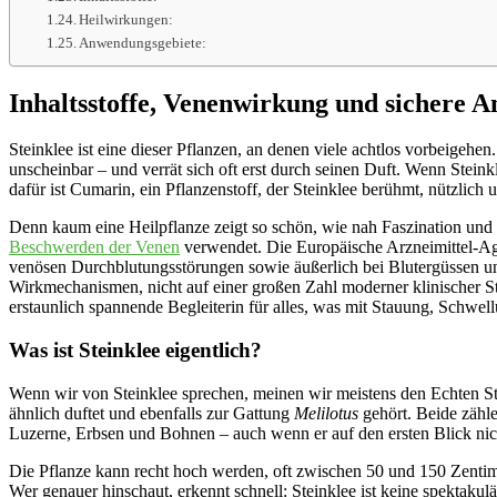
Heilwirkungen:
Anwendungsgebiete:
Inhaltsstoffe, Venenwirkung und sichere 
Steinklee ist eine dieser Pflanzen, an denen viele achtlos vorbeigeh
unscheinbar – und verrät sich oft erst durch seinen Duft. Wenn Stein
dafür ist Cumarin, ein Pflanzenstoff, der Steinklee berühmt, nützlich
Denn kaum eine Heilpflanze zeigt so schön, wie nah Faszination und V
Beschwerden der Venen
verwendet. Die Europäische Arzneimittel-Agen
venösen Durchblutungsstörungen sowie äußerlich bei Blutergüssen u
Wirkmechanismen, nicht auf einer großen Zahl moderner klinischer Stu
erstaunlich spannende Begleiterin für alles, was mit Stauung, Schwe
Was ist Steinklee eigentlich?
Wenn wir von Steinklee sprechen, meinen wir meistens den Echten St
ähnlich duftet und ebenfalls zur Gattung
Melilotus
gehört. Beide zähle
Luzerne, Erbsen und Bohnen – auch wenn er auf den ersten Blick nic
Die Pflanze kann recht hoch werden, oft zwischen 50 und 150 Zentimet
Wer genauer hinschaut, erkennt schnell: Steinklee ist keine spektaku