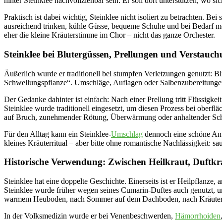
hinter Steinklee nachvollziehbar sein: Er soll dort unterstützen, wo s
Praktisch ist dabei wichtig, Steinklee nicht isoliert zu betrachten
ausreichend trinken, kühle Güsse, bequeme Schuhe und bei Bedarf med
eher die kleine Kräuterstimme im Chor – nicht das ganze Orchester.
Steinklee bei Blutergüssen, Prellungen und Verstauc
Äußerlich wurde er traditionell bei stumpfen Verletzungen genutzt: B
Schwellungspflanze“. Umschläge, Auflagen oder Salbenzubereitungen 
Der Gedanke dahinter ist einfach: Nach einer Prellung tritt Flüssigke
Steinklee wurde traditionell eingesetzt, um diesen Prozess bei oberf
auf Bruch, zunehmender Rötung, Überwärmung oder anhaltender Schw
Für den Alltag kann ein Steinklee-
Umschlag
dennoch eine schöne Anw
kleines Kräuterritual – aber bitte ohne romantische Nachlässigkeit: s
Historische Verwendung: Zwischen Heilkraut, Duftkra
Steinklee hat eine doppelte Geschichte. Einerseits ist er Heilpflanz
Steinklee wurde früher wegen seines Cumarin-Duftes auch genutzt, u
warmem Heuboden, nach Sommer auf dem Dachboden, nach Kräuters
In der Volksmedizin wurde er bei Venenbeschwerden,
Hämorrhoiden