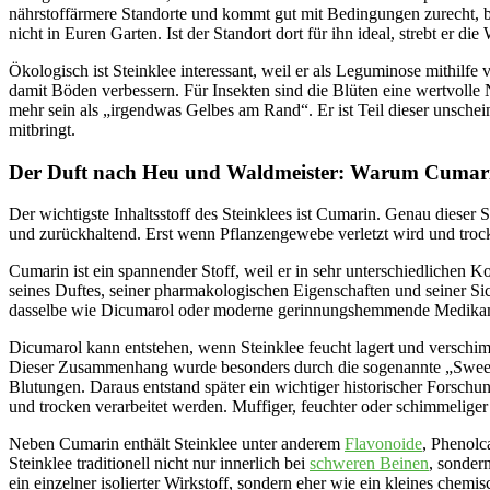
nährstoffärmere Standorte und kommt gut mit Bedingungen zurecht, bei
nicht in Euren Garten. Ist der Standort dort für ihn ideal, strebt er die
Ökologisch ist Steinklee interessant, weil er als Leguminose mithilf
damit Böden verbessern. Für Insekten sind die Blüten eine wertvoll
mehr sein als „irgendwas Gelbes am Rand“. Er ist Teil dieser unschei
mitbringt.
Der Duft nach Heu und Waldmeister: Warum Cumarin
Der wichtigste Inhaltsstoff des Steinklees ist Cumarin. Genau dieser S
und zurückhaltend. Erst wenn Pflanzengewebe verletzt wird und troc
Cumarin ist ein spannender Stoff, weil er in sehr unterschiedlichen K
seines Duftes, seiner pharmakologischen Eigenschaften und seiner Sich
dasselbe wie Dicumarol oder moderne gerinnungshemmende Medik
Dicumarol kann entstehen, wenn Steinklee feucht lagert und versc
Dieser Zusammenhang wurde besonders durch die sogenannte „Sweet C
Blutungen. Daraus entstand später ein wichtiger historischer Forsc
und trocken verarbeitet werden. Muffiger, feuchter oder schimmeliger
Neben Cumarin enthält Steinklee unter anderem
Flavonoide
, Phenolc
Steinklee traditionell nicht nur innerlich bei
schweren Beinen
, sonder
ein einzelner isolierter Wirkstoff, sondern eher wie ein kleines chemi