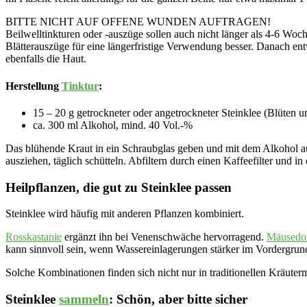
BITTE NICHT AUF OFFENE WUNDEN AUFTRAGEN!
Beilwelltinkturen oder -auszüge sollen auch nicht länger als 4-6 Wo
Blätterauszüge für eine längerfristige Verwendung besser. Danach e
ebenfalls die Haut.
Herstellung
Tinktur
:
15 – 20 g getrockneter oder angetrockneter Steinklee (Blüten u
ca. 300 ml Alkohol, mind. 40 Vol.-%
Das blühende Kraut in ein Schraubglas geben und mit dem Alkohol au
ausziehen, täglich schütteln. Abfiltern durch einen Kaffeefilter und i
Heilpflanzen, die gut zu Steinklee passen
Steinklee wird häufig mit anderen Pflanzen kombiniert.
Rosskastanie
ergänzt ihn bei Venenschwäche hervorragend.
Mäusedo
kann sinnvoll sein, wenn Wassereinlagerungen stärker im Vordergrun
Solche Kombinationen finden sich nicht nur in traditionellen Kräute
Steinklee
sammeln
: Schön, aber bitte sicher