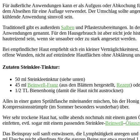
Für äußerliche Anwendungen kann er als Aufguss oder Abkochung f
dem Abseihen für eine Auflage verwendet. Der Umschlag sollte angen
kühlende Anwendung sinnvoll sein.
Traditionell gibt es außerdem
Salben
und Pflasterzubereitungen. In de
Anwendungen genannt. Für den Hausgebrauch ist aber nicht jede hist
hautreizend sein, wenn sie unsauber oder zu stark angesetzt werden.
Bei empfindlicher Haut empfiehlt sich ein kleiner Verträglichkeitste
offene Wunden, nicht auf entzündete Hautflächen ohne Abklärung u
Zutaten Steinklee-Tinktur:
50 ml Steinkleetinktur (siehe unten)
45 ml
Beinwell-Franz
(aus den Blättern hergestellt,
Rezept
) od
1/2 TL Bienenhonig (damit die Haut nicht austrocknet)
Alles in einer guten Sprühflasche miteinander mischen, bis der Honig 
Kompressionsstrümpfe (im Sommer besonders wunderbar) über.
Wer sehr trockene Haut hat, sollte abends nochmals mit einem guten 
einfetten, evtl. sogar mit einem passenden Steinklee-
Beinwell
–
Ölausz
Das Beinspray soll sanft entwässern, die Lymphtätigkeit anregen und 
ml Flasche reicht allerdings für die ganzen Beine nur etwa maximal 