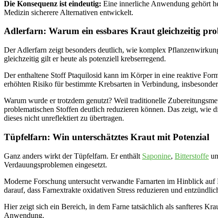
Die Konsequenz ist eindeutig:
Eine innerliche Anwendung gehört he
Medizin sicherere Alternativen entwickelt.
Adlerfarn: Warum ein essbares Kraut gleichzeitig pro
Der Adlerfarn zeigt besonders deutlich, wie komplex Pflanzenwirkung 
gleichzeitig gilt er heute als potenziell krebserregend.
Der enthaltene Stoff Ptaquilosid kann im Körper in eine reaktive Fo
erhöhten Risiko für bestimmte Krebsarten in Verbindung, insbesond
Warum wurde er trotzdem genutzt? Weil traditionelle Zubereitungsm
problematischen Stoffen deutlich reduzieren können. Das zeigt, wie dif
dieses nicht unreflektiert zu übertragen.
Tüpfelfarn: Win unterschätztes Kraut mit Potenzial
Ganz anders wirkt der Tüpfelfarn. Er enthält
Saponine
,
Bitterstoffe
u
Verdauungsproblemen eingesetzt.
Moderne Forschung untersucht verwandte Farnarten im Hinblick auf
darauf, dass Farnextrakte oxidativen Stress reduzieren und entzündli
Hier zeigt sich ein Bereich, in dem Farne tatsächlich als sanfteres Kr
Anwendung.