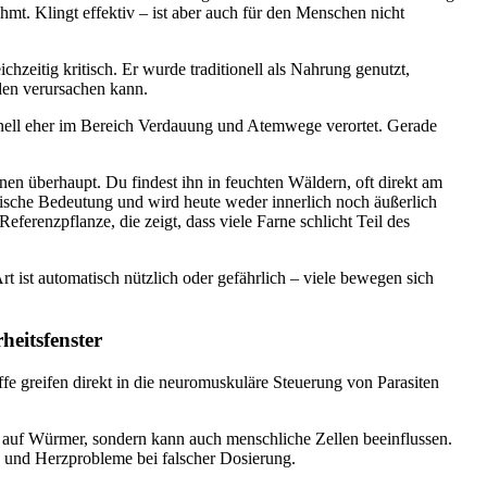
ähmt. Klingt effektiv – ist aber auch für den Menschen nicht
chzeitig kritisch. Er wurde traditionell als Nahrung genutzt,
den verursachen kann.
tionell eher im Bereich Verdauung und Atemwege verortet. Gerade
rnen überhaupt. Du findest ihn in feuchten Wäldern, oft direkt am
ische Bedeutung und wird heute weder innerlich noch äußerlich
eferenzpflanze, die zeigt, dass viele Farne schlicht Teil des
Art ist automatisch nützlich oder gefährlich – viele bewegen sich
eitsfenster
ffe greifen direkt in die neuromuskuläre Steuerung von Parasiten
nur auf Würmer, sondern kann auch menschliche Zellen beeinflussen.
 und Herzprobleme bei falscher Dosierung.