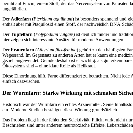
beruht auf Filicin, einem Stoff, der das Nervensystem von Parasiten l
ungefährlich.
Der
Adlerfarn
(
Pteridium aquilinum
) ist besonders spannend und glei
enthält aber mit Ptaquilosid einen Stoff, der nachweislich DNA-Schä
Der
Tüpfelfarn
(
Polypodium vulgare
) ist deutlich milder und tradi
hier zeigen sich interessante Ansätze für moderne Anwendungen.
Der
Frauenfarn
(
Athyrium filix-femina
) gehört zu den häufigsten Fa
Wegesrand. Im Gegensatz zu anderen Arten hat er kaum eine medizin
gezielt angewendet. Gerade deshalb ist er wichtig: als gut erkennbare R
Ökosystems sind – ohne klare Rolle als Heilkraut.
Diese Einordnung hilft, Farne differenziert zu betrachten. Nicht jede 
einfach dazwischen.
Der Wurmfarn: Starke Wirkung mit schmalem Sicherh
Historisch war der Wurmfarn ein echtes Arzneimittel. Seine Inhaltssto
ein. Moderne Studien bestätigen diese Wirkung grundsätzlich.
Das Problem liegt in der fehlenden Selektivität. Filicin wirkt nicht 
Beschrieben sind unter anderem neurotoxische Effekte, Leberschäden