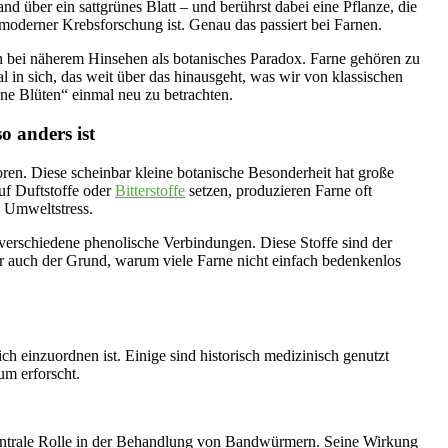
and über ein sattgrünes Blatt – und berührst dabei eine Pflanze, die
d moderner Krebsforschung ist. Genau das passiert bei Farnen.
h bei näherem Hinsehen als botanisches Paradox. Farne gehören zu
l in sich, das weit über das hinausgeht, was wir von klassischen
hne Blüten“ einmal neu zu betrachten.
o anders ist
en. Diese scheinbar kleine botanische Besonderheit hat große
uf Duftstoffe oder
Bitterstoffe
setzen, produzieren Farne oft
 Umweltstress.
erschiedene phenolische Verbindungen. Diese Stoffe sind der
er auch der Grund, warum viele Farne nicht einfach bedenkenlos
ich einzuordnen ist. Einige sind historisch medizinisch genutzt
um erforscht.
 zentrale Rolle in der Behandlung von Bandwürmern. Seine Wirkung