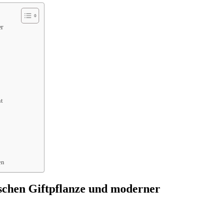
er
nt
en
chen Giftpflanze und moderner