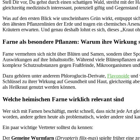
Stell Dir vor, Du gehst durch einen schattigen Wald, streifst mit der H
gleichzeitig medizinisch interessant, potenziell giftig und Gegenstan
Was auf den ersten Blick wie unscheinbares Grün wirkt, entpuppt sic
den ältesten Pflanzenlinien der Erde und tragen ein chemisches Arsena
Kräutern erwarten. Und genau deshalb lohnt es sich, dieses „Kraut o
Farne als besondere Pflanzen: Warum ihre Wirkung s
Farne vermehren sich nicht über Blüten und Samen, sondern über Spor
Auswirkungen auf ihre Inhaltsstoffe. Während viele Blütenpflanzen a
komplexe Schutzsubstanzen gegen Fraßfeinde, Mikroorganismen und
Dazu gehören unter anderem Phloroglucin-Derivate,
Flavonoide
und v
Schlüssel zu ihrer Wirkung auf Gesundheit und Haut, gleichzeitig ab
als Heilkraut genutzt werden können.
Welche heimischen Farne wirklich relevant sind
Wer sich mit Farnen beschäftigt, merkt schnell, dass nicht jede Art gle
worden, andere gelten heute als problematisch, wieder andere sind ka
Ein paar wichtige Vertreter solltest du kennen:
Der
Gemeine Wurmfarn
(
Dryopteris filix-mas
) spielte früher eine