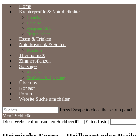
Home
Kräuterprofile & Naturheilmittel
Grundlagen
Heilpilze
Symptom-ABC
Tiergesundheit
Essen & Trinken
Naturkosmetik & Seifen
Rohstoffe
Thermomix®
Zimmerpflanzen
Sonstiges
Aktuelles
ZeroWaste & Upcycling
Über uns
Kontakt
Forum
Website-Suche umschalten
Press Escape to close the search panel.
Menü
Schließen
Diese Website durchsuchen
Suchbegriff... [Enter-Taste]
Heimische Farne – Heilkraut oder Risik