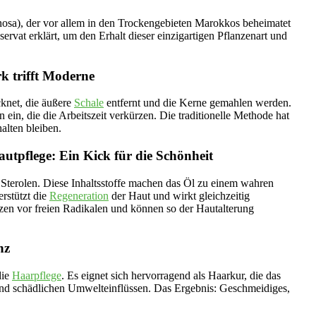
sa), der vor allem in den Trockengebieten Marokkos beheimatet
at erklärt, um den Erhalt dieser einzigartigen Pflanzenart und
k trifft Moderne
cknet, die äußere
Schale
entfernt und die Kerne gemahlen werden.
in, die die Arbeitszeit verkürzen. Die traditionelle Methode hat
halten bleiben.
autpflege: Ein Kick für die Schönheit
Sterolen. Diese Inhaltsstoffe machen das Öl zu einem wahren
rstützt die
Regeneration
der Haut und wirkt gleichzeitig
tzen vor freien Radikalen und können so der Hautalterung
nz
die
Haarpflege
. Es eignet sich hervorragend als Haarkur, die das
und schädlichen Umwelteinflüssen. Das Ergebnis: Geschmeidiges,