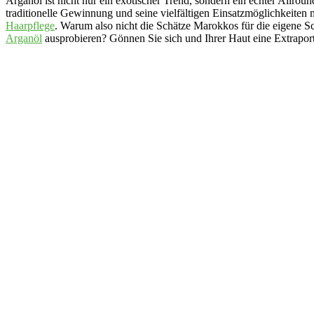
Arganöl ist nicht nur ein exotischer Trend, sondern ein echter Allroun
traditionelle Gewinnung und seine vielfältigen Einsatzmöglichkeiten
Haarpflege
. Warum also nicht die Schätze Marokkos für die eigene S
Arganöl
ausprobieren? Gönnen Sie sich und Ihrer Haut eine Extraport