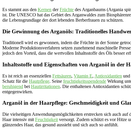
Es stammt aus den
Kernen
der
Früchte
des Arganbaums (Argania spino
ist. Die UNESCO hat das Gebiet des Arganwaldes zum Biosphärenreserv
die Lebensgrundlage der dort lebenden Berberfrauen zu schützen.
Die Gewinnung des Arganöls: Traditionelles Handwer
Traditionell wird es gewonnen, indem die Früchte in der Sonne getro
Moderne Produktionsverfahren setzen zunehmend maschinelle Pressen e
jedoch den Vorteil, dass die wertvollen Inhaltsstoffe des Öls besser er
Inhaltsstoffe und Eigenschaften von Arganöl in der H
Es ist reich an essenziellen
Fettsäuren
,
Vitamin E
,
Antioxidantien
und 
Schatz für die
Hautpflege
. Seine
feuchtigkeitsspendende
Wirkung unte
beruhigend
bei
Hautirritationen
. Die enthaltenen Antioxidantien schü
entgegenwirken.
Arganöl in der Haarpflege: Geschmeidigkeit und Gla
Die vielseitigen Anwendungsmöglichkeiten erstrecken sich auch auf 
Haar intensiv mit
Feuchtigkeit
versorgt. Zudem schützt es vor Hitze 
glänzendes Haar, das gesund aussieht und sich auch so anfühlt.