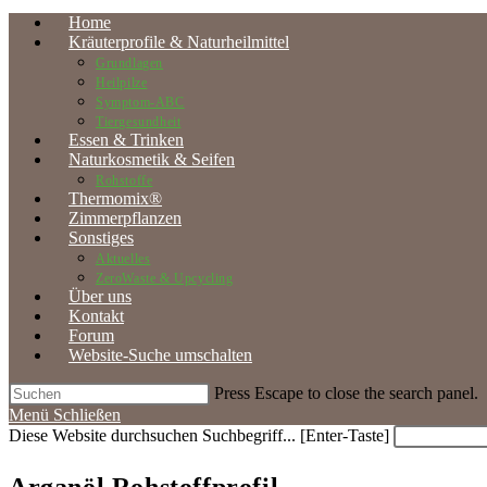
Home
Kräuterprofile & Naturheilmittel
Grundlagen
Heilpilze
Symptom-ABC
Tiergesundheit
Essen & Trinken
Naturkosmetik & Seifen
Rohstoffe
Thermomix®
Zimmerpflanzen
Sonstiges
Aktuelles
ZeroWaste & Upcycling
Über uns
Kontakt
Forum
Website-Suche umschalten
Press Escape to close the search panel.
Menü
Schließen
Diese Website durchsuchen
Suchbegriff... [Enter-Taste]
Arganöl Rohstoffprofil