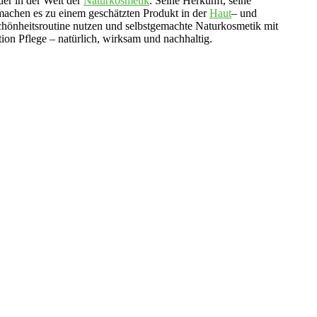
der in der Welt der
Naturkosmetik
. Seine Herkunft, seine
 machen es zu einem geschätzten Produkt in der
Haut
– und
chönheitsroutine nutzen und selbstgemachte Naturkosmetik mit
ion Pflege – natürlich, wirksam und nachhaltig.