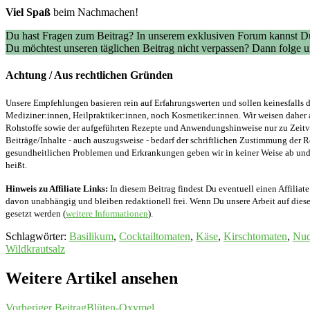
Viel Spaß
beim Nachmachen!
Du hast Fragen zum Beitrag? In unserem exklusiven Forum kannst Du
Du möchtest unseren täglichen Beitrag nicht verpassen? Dann folge
Achtung / Aus rechtlichen Gründen
Unsere Empfehlungen basieren rein auf Erfahrungswerten und sollen keinesfalls d
Mediziner:innen, Heilpraktiker:innen, noch Kosmetiker:innen. Wir weisen daher 
Rohstoffe sowie der aufgeführten Rezepte und Anwendungshinweise nur zu Zeitver
Beiträge/Inhalte - auch auszugsweise - bedarf der schriftlichen Zustimmung der
gesundheitlichen Problemen und Erkrankungen geben wir in keiner Weise ab und v
heißt.
Hinweis zu Affiliate Links:
In diesem Beitrag findest Du eventuell einen Affiliate
davon unabhängig und bleiben redaktionell frei. Wenn Du unsere Arbeit auf diese 
gesetzt werden (
weitere Informationen
).
Schlagwörter
:
Basilikum
,
Cocktailtomaten
,
Käse
,
Kirschtomaten
,
Nud
Wildkrautsalz
Weitere Artikel ansehen
Vorheriger Beitrag
Blüten-Oxymel