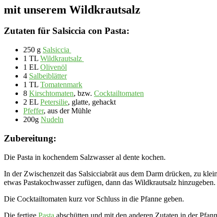
mit unserem Wildkrautsalz
Zutaten für Salsiccia con Pasta:
250 g
Salsiccia
1 TL
Wildkrautsalz
1 EL
Olivenöl
4
Salbeiblätter
1 TL
Tomatenmark
8
Kirschtomaten
, bzw.
Cocktailtomaten
2 EL
Petersilie
, glatte, gehackt
Pfeffer
, aus der Mühle
200g
Nudeln
Zubereitung:
Die Pasta in kochendem Salzwasser al dente kochen.
In der Zwischenzeit das Salsicciabrät aus dem Darm drücken, zu kle
etwas Pastakochwasser zufügen, dann das Wildkrautsalz hinzugeben.
Die Cocktailtomaten kurz vor Schluss in die Pfanne geben.
Die fertige
Pasta
abschütten und mit den anderen Zutaten in der Pfann