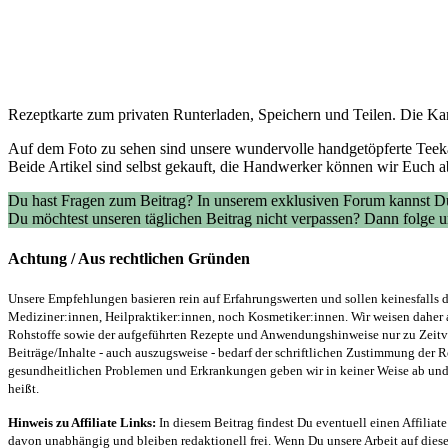
Rezeptkarte zum privaten Runterladen, Speichern und Teilen. Die Kar
Auf dem Foto zu sehen sind unsere wundervolle handgetöpferte Tee
Beide Artikel sind selbst gekauft, die Handwerker können wir Euch 
Du hast Fragen zum Beitrag? In unserem exklusiven Forum kannst Du
Du möchtest unseren täglichen Beitrag nicht verpassen? Dann folge
Achtung / Aus rechtlichen Gründen
Unsere Empfehlungen basieren rein auf Erfahrungswerten und sollen keinesfalls d
Mediziner:innen, Heilpraktiker:innen, noch Kosmetiker:innen. Wir weisen daher 
Rohstoffe sowie der aufgeführten Rezepte und Anwendungshinweise nur zu Zeitver
Beiträge/Inhalte - auch auszugsweise - bedarf der schriftlichen Zustimmung der
gesundheitlichen Problemen und Erkrankungen geben wir in keiner Weise ab und v
heißt.
Hinweis zu Affiliate Links:
In diesem Beitrag findest Du eventuell einen Affiliate
davon unabhängig und bleiben redaktionell frei. Wenn Du unsere Arbeit auf diese 