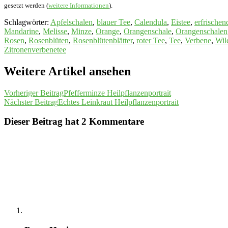
gesetzt werden (
weitere Informationen
).
Schlagwörter
:
Apfelschalen
,
blauer Tee
,
Calendula
,
Eistee
,
erfrischen
Mandarine
,
Melisse
,
Minze
,
Orange
,
Orangenschale
,
Orangenschalen
Rosen
,
Rosenblüten
,
Rosenblütenblätter
,
roter Tee
,
Tee
,
Verbene
,
Wil
Zitronenverbenetee
Weitere Artikel ansehen
Vorheriger Beitrag
Pfefferminze Heilpflanzenportrait
Nächster Beitrag
Echtes Leinkraut Heilpflanzenportrait
Dieser Beitrag hat 2 Kommentare