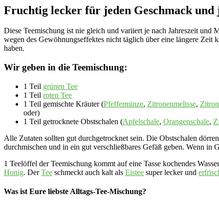
Fruchtig lecker für jeden Geschmack und j
Diese Teemischung ist nie gleich und variiert je nach Jahreszeit un
wegen des Gewöhnungseffektes nicht täglich über eine längere Zeit 
haben.
Wir geben in die Teemischung:
1 Teil
grünen Tee
1 Teil
roten Tee
1 Teil gemischte Kräuter (
Pfefferminze
,
Zitronenmelisse
,
Zitro
oder)
1 Teil getrocknete Obstschalen (
Apfelschale
,
Orangenschale
,
Z
Alle Zutaten sollten gut durchgetrocknet sein. Die Obstschalen dörren
durchmischen und in ein gut verschließbares Gefäß geben. Wenn in Gla
1 Teelöffel der Teemischung kommt auf eine Tasse kochendes Wasser 
Honig
. Der
Tee
schmeckt auch kalt als
Eistee
super lecker und
erfris
Was ist Eure liebste Alltags-Tee-Mischung?