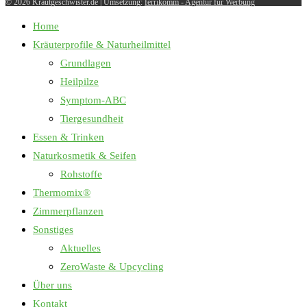
© 2026 Krautgeschwister.de
|
Umsetzung:
ferrikomm - Agentur für Werbung
Home
Kräuterprofile & Naturheilmittel
Grundlagen
Heilpilze
Symptom-ABC
Tiergesundheit
Essen & Trinken
Naturkosmetik & Seifen
Rohstoffe
Thermomix®
Zimmerpflanzen
Sonstiges
Aktuelles
ZeroWaste & Upcycling
Über uns
Kontakt