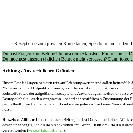
Rezeptkarte zum privaten Runterladen, Speichern und Teilen. D
Du hast Fragen zum Beitrag? In unserem exklusiven Forum kannst Du
Du möchtest unseren täglichen Beitrag nicht verpassen? Dann folge
Achtung / Aus rechtlichen Gründen
Unsere Empfehlungen basieren rein auf Erfahrungswerten und sollen keinesfalls d
Mediziner:innen, Heilpraktiker:innen, noch Kosmetiker:innen. Wir weisen daher 
Rohstoffe sowie der aufgeführten Rezepte und Anwendungshinweise nur zu Zeitver
Beiträge/Inhalte - auch auszugsweise - bedarf der schriftlichen Zustimmung der
gesundheitlichen Problemen und Erkrankungen geben wir in keiner Weise ab und v
heißt.
Hinweis zu Affiliate Links:
In diesem Beitrag findest Du eventuell einen Affiliate
davon unabhängig und bleiben redaktionell frei. Wenn Du unsere Arbeit auf diese 
gesetzt werden (
weitere Informationen
).