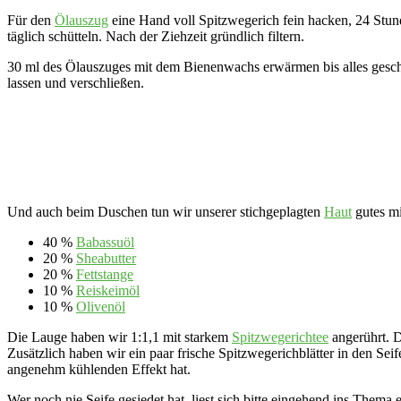
Für den
Ölauszug
eine Hand voll Spitzwegerich fein hacken, 24 Stund
täglich schütteln. Nach der Ziehzeit gründlich filtern.
30 ml des Ölauszuges mit dem Bienenwachs erwärmen bis alles geschmo
lassen und verschließen.
Und auch beim Duschen tun wir unserer stichgeplagten
Haut
gutes mi
40 %
Babassuöl
20 %
Sheabutter
20 %
Fettstange
10 %
Reiskeimöl
10 %
Olivenöl
Die Lauge haben wir 1:1,1 mit starkem
Spitzwegerichtee
angerührt. D
Zusätzlich haben wir ein paar frische Spitzwegerichblätter in den Seif
angenehm kühlenden Effekt hat.
Wer noch nie Seife gesiedet hat, liest sich bitte eingehend ins Thema