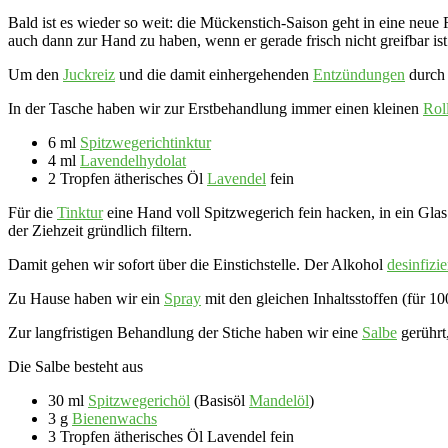
Bald ist es wieder so weit: die Mückenstich-Saison geht in eine neue
auch dann zur Hand zu haben, wenn er gerade frisch nicht greifbar ist
Um den
Juckreiz
und die damit einhergehenden
Entzündungen
durch 
In der Tasche haben wir zur Erstbehandlung immer einen kleinen
Rol
6 ml
Spitzwegerichtinktur
4 ml
Lavendelhydolat
2 Tropfen ätherisches Öl
Lavendel
fein
Für die
Tinktur
eine Hand voll Spitzwegerich fein hacken, in ein Gla
der Ziehzeit gründlich filtern.
Damit gehen wir sofort über die Einstichstelle. Der Alkohol
desinfizie
Zu Hause haben wir ein
Spray
mit den gleichen Inhaltsstoffen (für 1
Zur langfristigen Behandlung der Stiche haben wir eine
Salbe
gerührt,
Die Salbe besteht aus
30 ml
Spitzwegerichöl
(Basisöl
Mandelöl
)
3 g
Bienenwachs
3 Tropfen ätherisches Öl Lavendel fein