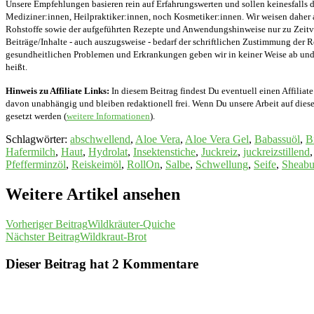
Unsere Empfehlungen basieren rein auf Erfahrungswerten und sollen keinesfalls d
Mediziner:innen, Heilpraktiker:innen, noch Kosmetiker:innen. Wir weisen daher 
Rohstoffe sowie der aufgeführten Rezepte und Anwendungshinweise nur zu Zeitver
Beiträge/Inhalte - auch auszugsweise - bedarf der schriftlichen Zustimmung der
gesundheitlichen Problemen und Erkrankungen geben wir in keiner Weise ab und v
heißt.
Hinweis zu Affiliate Links:
In diesem Beitrag findest Du eventuell einen Affiliate
davon unabhängig und bleiben redaktionell frei. Wenn Du unsere Arbeit auf diese 
gesetzt werden (
weitere Informationen
).
Schlagwörter
:
abschwellend
,
Aloe Vera
,
Aloe Vera Gel
,
Babassuöl
,
B
Hafermilch
,
Haut
,
Hydrolat
,
Insektenstiche
,
Juckreiz
,
juckreizstillend
,
Pfefferminzöl
,
Reiskeimöl
,
RollOn
,
Salbe
,
Schwellung
,
Seife
,
Sheabu
Weitere Artikel ansehen
Vorheriger Beitrag
Wildkräuter-Quiche
Nächster Beitrag
Wildkraut-Brot
Dieser Beitrag hat 2 Kommentare