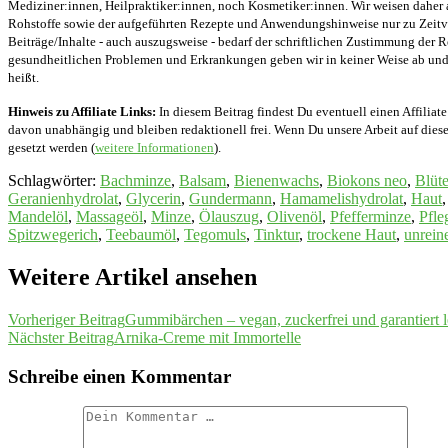
Mediziner:innen, Heilpraktiker:innen, noch Kosmetiker:innen. Wir weisen daher 
Rohstoffe sowie der aufgeführten Rezepte und Anwendungshinweise nur zu Zeitver
Beiträge/Inhalte - auch auszugsweise - bedarf der schriftlichen Zustimmung der
gesundheitlichen Problemen und Erkrankungen geben wir in keiner Weise ab und v
heißt.
Hinweis zu Affiliate Links:
In diesem Beitrag findest Du eventuell einen Affiliate
davon unabhängig und bleiben redaktionell frei. Wenn Du unsere Arbeit auf diese 
gesetzt werden (
weitere Informationen
).
Schlagwörter
:
Bachminze
,
Balsam
,
Bienenwachs
,
Biokons neo
,
Blüt
Geranienhydrolat
,
Glycerin
,
Gundermann
,
Hamamelishydrolat
,
Haut
,
Mandelöl
,
Massageöl
,
Minze
,
Ölauszug
,
Olivenöl
,
Pfefferminze
,
Pfle
Spitzwegerich
,
Teebaumöl
,
Tegomuls
,
Tinktur
,
trockene Haut
,
unrein
Weitere Artikel ansehen
Vorheriger Beitrag
Gummibärchen – vegan, zuckerfrei und garantiert 
Nächster Beitrag
Arnika-Creme mit Immortelle
Schreibe einen Kommentar