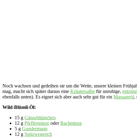
Noch wachsen und gedeihen sie um die Wette, unsere kleinen Frühjahr
mag, macht sich später daraus eine
Kräutersalbe
für unruhige,
entzünd
ebenfalls unten). Es eignet sich aber auch sehr gut für ein
Massageöl
,
Wild-Blümli-Öl:
15 g
Gänseblümchen
12 g
Pfefferminze
oder
Bachminze
5 g
Gundermann
12 g
Spitzwegerich