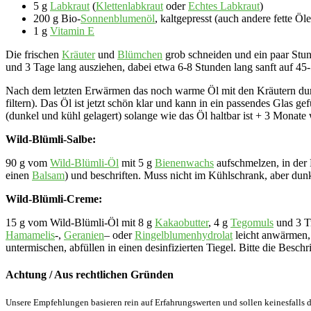
5 g
Labkraut
(
Klettenlabkraut
oder
Echtes Labkraut
)
200 g Bio-
Sonnenblumenöl
, kaltgepresst (auch andere fette Öl
1 g
Vitamin E
Die frischen
Kräuter
und
Blümchen
grob schneiden und ein paar Stun
und 3 Tage lang ausziehen, dabei etwa 6-8 Stunden lang sanft auf 4
Nach dem letzten Erwärmen das noch warme Öl mit den Kräutern durch e
filtern). Das Öl ist jetzt schön klar und kann in ein passendes Glas g
(dunkel und kühl gelagert) solange wie das Öl haltbar ist + 3 Monate
Wild-Blümli-Salbe:
90 g vom
Wild-Blümli-Öl
mit 5 g
Bienenwachs
aufschmelzen, in der
einen
Balsam
) und beschriften. Muss nicht im Kühlschrank, aber dun
Wild-Blümli-Creme:
15 g vom Wild-Blümli-Öl mit 8 g
Kakaobutter
, 4 g
Tegomuls
und 3 T
Hamamelis
-,
Geranien
– oder
Ringelblumenhydrolat
leicht anwärmen, 
untermischen, abfüllen in einen desinfizierten Tiegel. Bitte die Besc
Achtung / Aus rechtlichen Gründen
Unsere Empfehlungen basieren rein auf Erfahrungswerten und sollen keinesfalls d