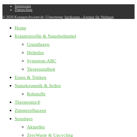
Impressum
Datenschutz
© 2026 Krautgeschwister.de
|
Umsetzung:
ferrikomm - Agentur für Werbung
Home
Kräuterprofile & Naturheilmittel
Grundlagen
Heilpilze
Symptom-ABC
Tiergesundheit
Essen & Trinken
Naturkosmetik & Seifen
Rohstoffe
Thermomix®
Zimmerpflanzen
Sonstiges
Aktuelles
ZeroWaste & Upcycling