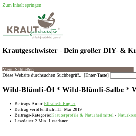
Zum Inhalt springen
Krautgeschwister
- Dein großer DIY- & Kr
Menü
Schließen
Diese Website durchsuchen
Suchbegriff... [Enter-Taste]
Wild-Blümli-Öl * Wild-Blümli-Salbe *
Beitrags-Autor:
Elisabeth Engler
Beitrag veröffentlicht:
11. Mai 2019
Beitrags-Kategorie:
Kräuterprofile & Naturheilmittel
/
Naturkos
Lesedauer:
2 Min. Lesedauer