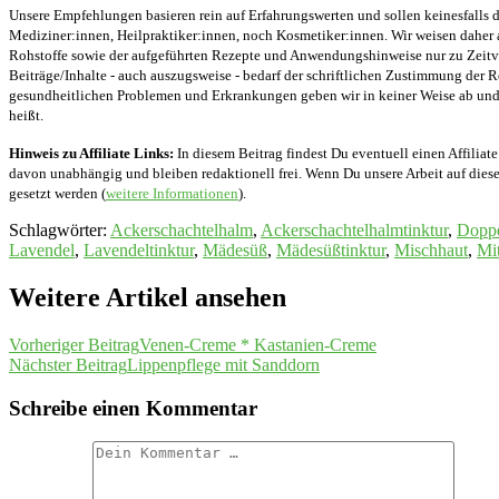
Unsere Empfehlungen basieren rein auf Erfahrungswerten und sollen keinesfalls d
Mediziner:innen, Heilpraktiker:innen, noch Kosmetiker:innen. Wir weisen daher 
Rohstoffe sowie der aufgeführten Rezepte und Anwendungshinweise nur zu Zeitver
Beiträge/Inhalte - auch auszugsweise - bedarf der schriftlichen Zustimmung der
gesundheitlichen Problemen und Erkrankungen geben wir in keiner Weise ab und v
heißt.
Hinweis zu Affiliate Links:
In diesem Beitrag findest Du eventuell einen Affiliate
davon unabhängig und bleiben redaktionell frei. Wenn Du unsere Arbeit auf diese 
gesetzt werden (
weitere Informationen
).
Schlagwörter
:
Ackerschachtelhalm
,
Ackerschachtelhalmtinktur
,
Doppe
Lavendel
,
Lavendeltinktur
,
Mädesüß
,
Mädesüßtinktur
,
Mischhaut
,
Mit
Weitere Artikel ansehen
Vorheriger Beitrag
Venen-Creme * Kastanien-Creme
Nächster Beitrag
Lippenpflege mit Sanddorn
Schreibe einen Kommentar