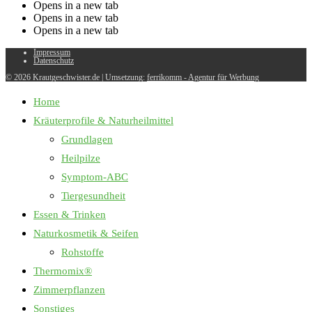
Opens in a new tab
Opens in a new tab
Opens in a new tab
Impressum
Datenschutz
© 2026 Krautgeschwister.de
|
Umsetzung:
ferrikomm - Agentur für Werbung
Home
Kräuterprofile & Naturheilmittel
Grundlagen
Heilpilze
Symptom-ABC
Tiergesundheit
Essen & Trinken
Naturkosmetik & Seifen
Rohstoffe
Thermomix®
Zimmerpflanzen
Sonstiges