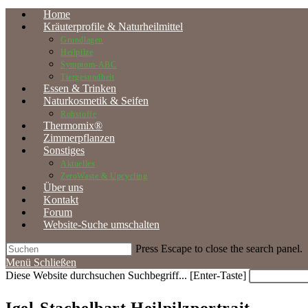
Home
Kräuterprofile & Naturheilmittel
Grundlagen
Heilpilze
Symptom-ABC
Tiergesundheit
Essen & Trinken
Naturkosmetik & Seifen
Rohstoffe
Thermomix®
Zimmerpflanzen
Sonstiges
Aktuelles
ZeroWaste & Upcycling
Über uns
Kontakt
Forum
Website-Suche umschalten
Press Escape to close the search panel.
Menü
Schließen
Diese Website durchsuchen
Suchbegriff... [Enter-Taste]
Igel-Stachelbart Heilpilzportrait