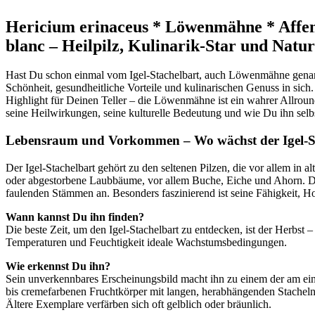
Hericium erinaceus * Löwenmähne * Affe
blanc – Heilpilz, Kulinarik-Star und Nat
Hast Du schon einmal vom Igel-Stachelbart, auch Löwenmähne genannt
Schönheit, gesundheitliche Vorteile und kulinarischen Genuss in si
Highlight für Deinen Teller – die Löwenmähne ist ein wahrer Allround
seine Heilwirkungen, seine kulturelle Bedeutung und wie Du ihn selb
Lebensraum und Vorkommen – Wo wächst der Igel-S
Der Igel-Stachelbart gehört zu den seltenen Pilzen, die vor allem in
oder abgestorbene Laubbäume, vor allem Buche, Eiche und Ahorn. Dor
faulenden Stämmen an. Besonders faszinierend ist seine Fähigkeit, H
Wann kannst Du ihn finden?
Die beste Zeit, um den Igel-Stachelbart zu entdecken, ist der Herbst 
Temperaturen und Feuchtigkeit ideale Wachstumsbedingungen.
Wie erkennst Du ihn?
Sein unverkennbares Erscheinungsbild macht ihn zu einem der am einfa
bis cremefarbenen Fruchtkörper mit langen, herabhängenden Stachel
Ältere Exemplare verfärben sich oft gelblich oder bräunlich.