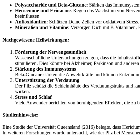
Polysaccharide und Beta-Glucane
: Stärken das Immunsyste
Hericenone und Erinacine
: Regen das Wachstum von Nervenz
beeinflussen.
Antioxidantien
: Schützen Deine Zellen vor oxidativem Stress.
Mineralien und Vitamine
: Versorgen Dich mit B-Vitaminen, 
Nachgewiesene Heilwirkungen:
Förderung der Nervengesundheit
Wissenschaftliche Untersuchungen zeigen, dass die Inhaltssto
stimulieren. Dies könnte bei Alzheimer, Parkinson und andere
Stärkung des Immunsystems
Beta-Glucane stärken die Abwehrkräfte und können Entzündun
Unterstützung der Verdauung
Der Pilz schützt die Schleimhäute des Verdauungstrakts und ka
wirken.
Stress und Schlaf
Viele Anwender berichten von beruhigenden Effekten, die zu 
Studienhinweise:
Eine Studie der Universität Queensland (2016) belegte, dass Herici
In weiteren Forschungen wurde untersucht, wie der Pilz bei Mensche