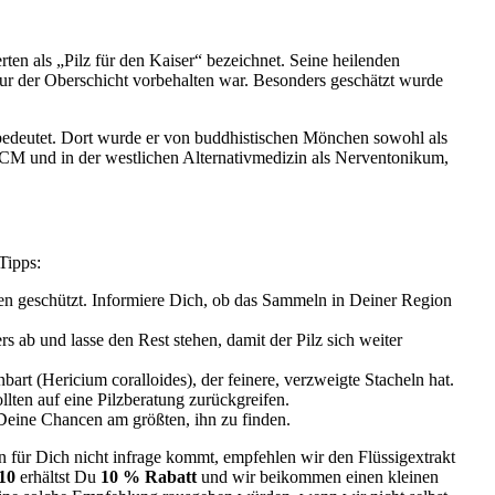
rten als „Pilz für den Kaiser“ bezeichnet. Seine heilenden
nur der Oberschicht vorbehalten war. Besonders geschätzt wurde
bedeutet. Dort wurde er von buddhistischen Mönchen sowohl als
 TCM und in der westlichen Alternativmedizin als Nerventonikum,
Tipps:
nen geschützt. Informiere Dich, ob das Sammeln in Deiner Region
s ab und lasse den Rest stehen, damit der Pilz sich weiter
art (Hericium coralloides), der feinere, verzweigte Stacheln hat.
lten auf eine Pilzberatung zurückgreifen.
Deine Chancen am größten, ihn zu finden.
n für Dich nicht infrage kommt, empfehlen wir den Flüssigextrakt
10
erhältst Du
10 % Rabatt
und wir beikommen einen kleinen