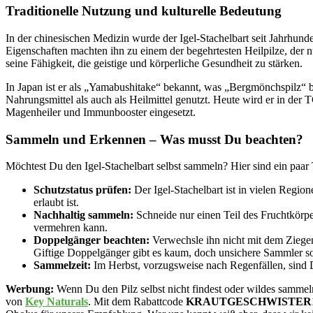
Traditionelle Nutzung und kulturelle Bedeutung
In der chinesischen Medizin wurde der Igel-Stachelbart seit Jahrhunde
Eigenschaften machten ihn zu einem der begehrtesten Heilpilze, der 
seine Fähigkeit, die geistige und körperliche Gesundheit zu stärken.
In Japan ist er als „Yamabushitake“ bekannt, was „Bergmönchspilz“ 
Nahrungsmittel als auch als Heilmittel genutzt. Heute wird er in der
Magenheiler und Immunbooster eingesetzt.
Sammeln und Erkennen – Was musst Du beachten?
Möchtest Du den Igel-Stachelbart selbst sammeln? Hier sind ein paar 
Schutzstatus prüfen:
Der Igel-Stachelbart ist in vielen Regio
erlaubt ist.
Nachhaltig sammeln:
Schneide nur einen Teil des Fruchtkörper
vermehren kann.
Doppelgänger beachten:
Verwechsle ihn nicht mit dem Ziegenb
Giftige Doppelgänger gibt es kaum, doch unsichere Sammler sol
Sammelzeit:
Im Herbst, vorzugsweise nach Regenfällen, sind 
Werbung:
Wenn Du den Pilz selbst nicht findest oder wildes sammel
von
Key Naturals
. Mit dem Rabattcode
KRAUTGESCHWISTER