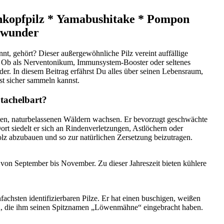
nkopfpilz * Yamabushitake * Pompon
urwunder
, gehört? Dieser außergewöhnliche Pilz vereint auffällige
ch. Ob als Nerventonikum, Immunsystem-Booster oder seltenes
er. In diesem Beitrag erfährst Du alles über seinen Lebensraum,
st sicher sammeln kannst.
tachelbart?
 alten, naturbelassenen Wäldern wachsen. Er bevorzugt geschwächte
t siedelt er sich an Rindenverletzungen, Astlöchern oder
olz abzubauen und so zur natürlichen Zersetzung beizutragen.
– von September bis November. Zu dieser Jahreszeit bieten kühlere
chsten identifizierbaren Pilze. Er hat einen buschigen, weißen
n, die ihm seinen Spitznamen „Löwenmähne“ eingebracht haben.