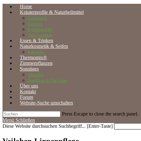
Home
Kräuterprofile & Naturheilmittel
Grundlagen
Heilpilze
Symptom-ABC
Tiergesundheit
Essen & Trinken
Naturkosmetik & Seifen
Rohstoffe
Thermomix®
Zimmerpflanzen
Sonstiges
Aktuelles
ZeroWaste & Upcycling
Über uns
Kontakt
Forum
Website-Suche umschalten
Press Escape to close the search panel.
Menü
Schließen
Diese Website durchsuchen
Suchbegriff... [Enter-Taste]
Veilchen-Lippenpflege