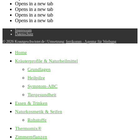
Opens in a new tab
Opens in a new tab
Opens in a new tab
Opens in a new tab
Impressum
Datenschutz
© 2026 Krautgeschwister.de
|
Umsetzung:
ferrikomm - Agentur für Werbung
Home
Kräuterprofile & Naturheilmittel
Grundlagen
Heilpilze
Symptom-ABC
Tiergesundheit
Essen & Trinken
Naturkosmetik & Seifen
Rohstoffe
Thermomix®
Zimmerpflanzen