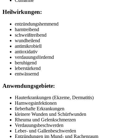
Cumarine
Heilwirkungen:
entzündungshemmend
harntreibend
schweißtreibend
wundheilend
antimikrobiell
antioxidativ
verdauungsfördernd
beruhigend
leberstärkend
entwässernd
Anwendungsgebiete:
Hauterkrankungen (Ekzeme, Dermatitis)
Harnwegsinfektionen
fieberhafte Erkrankungen
kleinere Wunden und Schürfwunden
Rheuma und Gelenkschmerzen
Verdauungsbeschwerden
Leber- und Gallenbeschwerden
Entzündungen im Mund- und Rachenraum