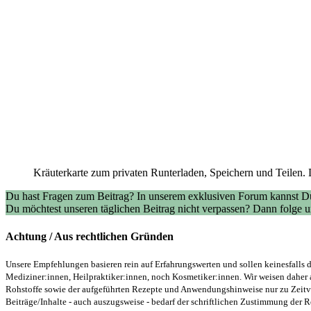
Kräuterkarte zum privaten Runterladen, Speichern und Teilen. 
Du hast Fragen zum Beitrag? In unserem exklusiven Forum kannst Du
Du möchtest unseren täglichen Beitrag nicht verpassen? Dann folge
Achtung / Aus rechtlichen Gründen
Unsere Empfehlungen basieren rein auf Erfahrungswerten und sollen keinesfalls d
Mediziner:innen, Heilpraktiker:innen, noch Kosmetiker:innen. Wir weisen daher 
Rohstoffe sowie der aufgeführten Rezepte und Anwendungshinweise nur zu Zeitver
Beiträge/Inhalte - auch auszugsweise - bedarf der schriftlichen Zustimmung der