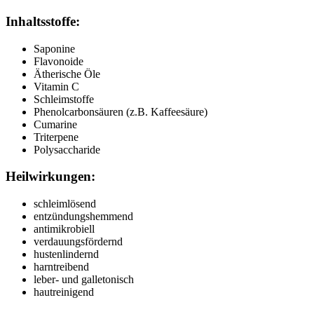
Inhaltsstoffe:
Saponine
Flavonoide
Ätherische Öle
Vitamin C
Schleimstoffe
Phenolcarbonsäuren (z.B. Kaffeesäure)
Cumarine
Triterpene
Polysaccharide
Heilwirkungen:
schleimlösend
entzündungshemmend
antimikrobiell
verdauungsfördernd
hustenlindernd
harntreibend
leber- und galletonisch
hautreinigend