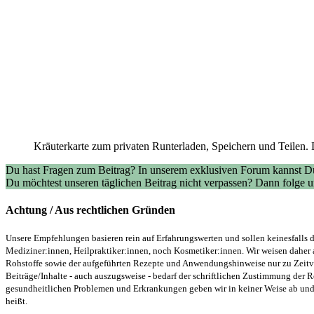
Kräuterkarte zum privaten Runterladen, Speichern und Teilen. 
Du hast Fragen zum Beitrag? In unserem exklusiven Forum kannst Du
Du möchtest unseren täglichen Beitrag nicht verpassen? Dann folge
Achtung / Aus rechtlichen Gründen
Unsere Empfehlungen basieren rein auf Erfahrungswerten und sollen keinesfalls d
Mediziner:innen, Heilpraktiker:innen, noch Kosmetiker:innen. Wir weisen daher 
Rohstoffe sowie der aufgeführten Rezepte und Anwendungshinweise nur zu Zeitver
Beiträge/Inhalte - auch auszugsweise - bedarf der schriftlichen Zustimmung der
gesundheitlichen Problemen und Erkrankungen geben wir in keiner Weise ab und v
heißt.