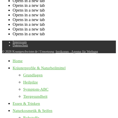
Opens in a new tab
Opens in a new tab
Opens in a new tab
Opens in a new tab
Opens in a new tab
Opens in a new tab
Opens in a new tab
Opens in a new tab
Impressum
Datenschutz
© 2026 Krautgeschwister.de
|
Umsetzung:
ferrikomm - Agentur für Werbung
Home
Kräuterprofile & Naturheilmittel
Grundlagen
Heilpilze
Symptom-ABC
Tiergesundheit
Essen & Trinken
Naturkosmetik & Seifen
Rohstoffe