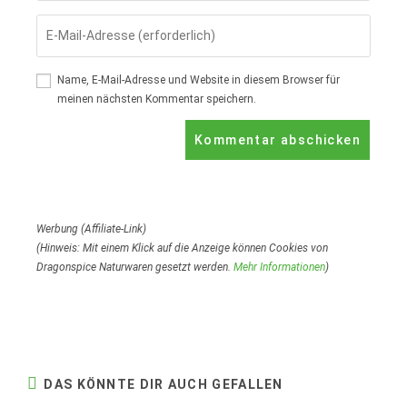
Namen
Gib
oder
deine
Benutzernamen
E-
Name, E-Mail-Adresse und Website in diesem Browser für
zum
Mail-
meinen nächsten Kommentar speichern.
Kommentieren
Adresse
ein
zum
Kommentieren
ein
Werbung (Affiliate-Link)
(Hinweis: Mit einem Klick auf die Anzeige können Cookies von
Dragonspice Naturwaren gesetzt werden.
Mehr Informationen
)
DAS KÖNNTE DIR AUCH GEFALLEN