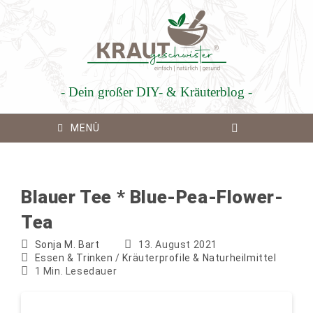
Zum
Inhalt
springen
- Dein großer DIY- & Kräuterblog -
MENÜ
Blauer Tee * Blue-Pea-Flower-
Tea
Beitrags-
Beitrag
Sonja M. Bart
13. August 2021
Autor:
Beitrags-
veröffentlicht:
Essen & Trinken
/
Kräuterprofile & Naturheilmittel
Kategorie:
Lesedauer:
1 Min. Lesedauer