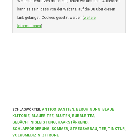
Weise unterstützen möchtest, freuen wir uns sehr. Außerdem
kann es sein, dass von der Website, auf die Du über diesen
Link gelangst, Cookies gesetzt werden (
weitere
Informationen
).
ANTIOXIDANTIEN
BERUHIGUNG
BLAUE
SCHLAGWÖRTER
:
,
,
KLITORIE
BLAUER TEE
BLÜTEN
BUBBLE TEA
,
,
,
,
GEDÄCHTNISLEISTUNG
HAARSTÄRKEND
,
,
SCHLAFFÖRDERUNG
SOMMER
STRESSABBAU
TEE
TINKTUR
,
,
,
,
,
VOLKSMEDIZIN
ZITRONE
,