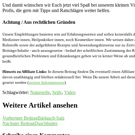
Und damit wünschen wir Euch jetzt viel Spaß bei unserem kleinen Vid
Profis, die gern mit Tipps und Ratschlägen weiter helfen.
Achtung / Aus rechtlichen Gründen
Unsere Empfehlungen basieren rein auf Erfahrungswerten und sollen keinesfalls d
Mediziner:innen, Heilpraktiker:innen, noch Kosmetiker:innen. Wir weisen daher 
Rohstoffe sowie der aufgeführten Rezepte und Anwendungshinweise nur zu Zeitver
Beiträge/Inhalte - auch auszugsweise - bedarf der schriftlichen Zustimmung der
gesundheitlichen Problemen und Erkrankungen geben wir in keiner Weise ab und v
heißt.
Hinweis zu Affiliate Links:
In diesem Beitrag findest Du eventuell einen Affiliate
davon unabhängig und bleiben redaktionell frei. Wenn Du unsere Arbeit auf diese 
gesetzt werden (
weitere Informationen
).
Schlagwörter
:
Naturseife
,
Seife
,
Video
Weitere Artikel ansehen
Vorheriger Beitrag
Bärlauch-Salz
Nächster Beitrag
Duschbutter