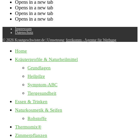
Opens in a new tab
Opens in a new tab
Opens in a new tab
Opens in a new tab
Impressum
Datenschutz
© 2026 Krautgeschwister.de
|
Umsetzung:
ferrikomm - Agentur für Werbung
Home
Kräuterprofile & Naturheilmittel
Grundlagen
Heilpilze
Symptom-ABC
Tiergesundheit
Essen & Trinken
Naturkosmetik & Seifen
Rohstoffe
Thermomix®
Zimmerpflanzen