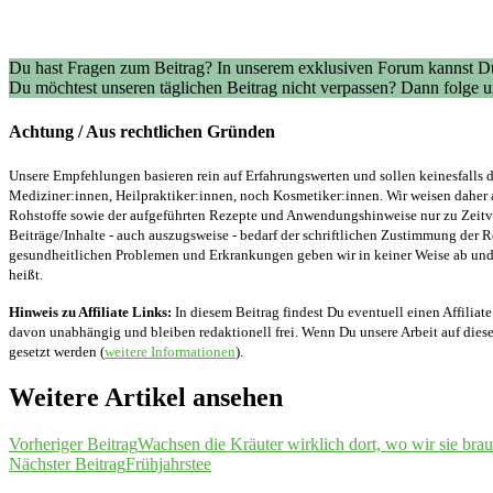
Du hast Fragen zum Beitrag? In unserem exklusiven Forum kannst Du
Du möchtest unseren täglichen Beitrag nicht verpassen? Dann folge
Achtung / Aus rechtlichen Gründen
Unsere Empfehlungen basieren rein auf Erfahrungswerten und sollen keinesfalls d
Mediziner:innen, Heilpraktiker:innen, noch Kosmetiker:innen. Wir weisen daher 
Rohstoffe sowie der aufgeführten Rezepte und Anwendungshinweise nur zu Zeitver
Beiträge/Inhalte - auch auszugsweise - bedarf der schriftlichen Zustimmung der
gesundheitlichen Problemen und Erkrankungen geben wir in keiner Weise ab und v
heißt.
Hinweis zu Affiliate Links:
In diesem Beitrag findest Du eventuell einen Affiliate
davon unabhängig und bleiben redaktionell frei. Wenn Du unsere Arbeit auf diese 
gesetzt werden (
weitere Informationen
).
Weitere Artikel ansehen
Vorheriger Beitrag
Wachsen die Kräuter wirklich dort, wo wir sie bra
Nächster Beitrag
Frühjahrstee