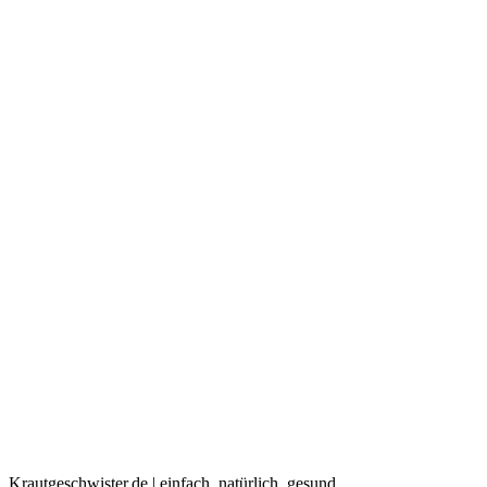
Krautgeschwister.de
|
einfach. natürlich. gesund.