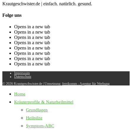
Krautgeschwister.de
|
einfach. natürlich. gesund.
Folge uns
Opens in a new tab
Opens in a new tab
Opens in a new tab
Opens in a new tab
Opens in a new tab
Opens in a new tab
Opens in a new tab
Opens in a new tab
Impressum
Datenschutz
© 2026 Krautgeschwister.de
|
Umsetzung:
ferrikomm - Agentur für Werbung
Home
Kräuterprofile & Naturheilmittel
Grundlagen
Heilpilze
Symptom-ABC