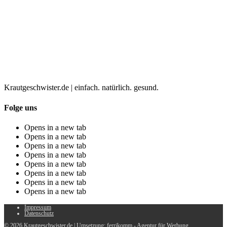
Krautgeschwister.de
|
einfach. natürlich. gesund.
Folge uns
Opens in a new tab
Opens in a new tab
Opens in a new tab
Opens in a new tab
Opens in a new tab
Opens in a new tab
Opens in a new tab
Opens in a new tab
Impressum
Datenschutz
© 2026 Krautgeschwister.de
|
Umsetzung:
ferrikomm - Agentur für Werbung