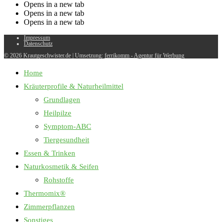
Opens in a new tab
Opens in a new tab
Opens in a new tab
Impressum
Datenschutz
© 2026 Krautgeschwister.de
|
Umsetzung:
ferrikomm - Agentur für Werbung
Home
Kräuterprofile & Naturheilmittel
Grundlagen
Heilpilze
Symptom-ABC
Tiergesundheit
Essen & Trinken
Naturkosmetik & Seifen
Rohstoffe
Thermomix®
Zimmerpflanzen
Sonstiges