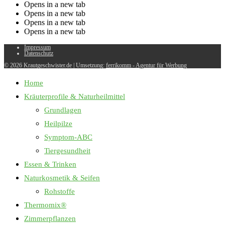
Opens in a new tab
Opens in a new tab
Opens in a new tab
Opens in a new tab
Impressum
Datenschutz
© 2026 Krautgeschwister.de
|
Umsetzung:
ferrikomm - Agentur für Werbung
Home
Kräuterprofile & Naturheilmittel
Grundlagen
Heilpilze
Symptom-ABC
Tiergesundheit
Essen & Trinken
Naturkosmetik & Seifen
Rohstoffe
Thermomix®
Zimmerpflanzen