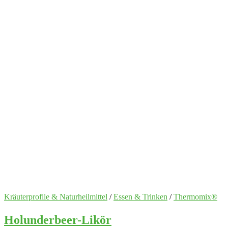
Kräuterprofile & Naturheilmittel
/
Essen & Trinken
/
Thermomix®
Holunderbeer-Likör