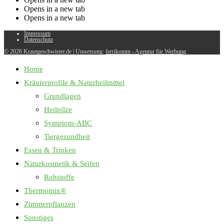
Opens in a new tab
Opens in a new tab
Impressum
Datenschutz
© 2026 Krautgeschwister.de
|
Umsetzung:
ferrikomm - Agentur für Werbung
Home
Kräuterprofile & Naturheilmittel
Grundlagen
Heilpilze
Symptom-ABC
Tiergesundheit
Essen & Trinken
Naturkosmetik & Seifen
Rohstoffe
Thermomix®
Zimmerpflanzen
Sonstiges