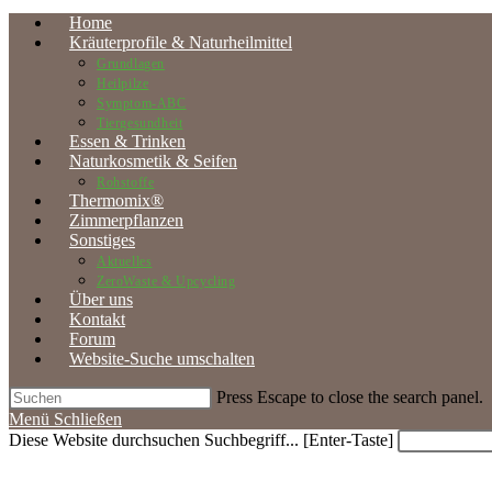
Home
Kräuterprofile & Naturheilmittel
Grundlagen
Heilpilze
Symptom-ABC
Tiergesundheit
Essen & Trinken
Naturkosmetik & Seifen
Rohstoffe
Thermomix®
Zimmerpflanzen
Sonstiges
Aktuelles
ZeroWaste & Upcycling
Über uns
Kontakt
Forum
Website-Suche umschalten
Press Escape to close the search panel.
Menü
Schließen
Diese Website durchsuchen
Suchbegriff... [Enter-Taste]