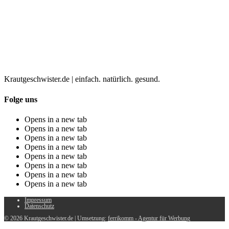
Krautgeschwister.de
|
einfach. natürlich. gesund.
Folge uns
Opens in a new tab
Opens in a new tab
Opens in a new tab
Opens in a new tab
Opens in a new tab
Opens in a new tab
Opens in a new tab
Opens in a new tab
Impressum
Datenschutz
© 2026 Krautgeschwister.de
|
Umsetzung:
ferrikomm - Agentur für Werbung